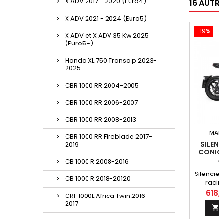
X ADV 2017 - 2020 (Euro4)
16 AUT
X ADV 2021 - 2024 (Euro5)
-19%
X ADV et X ADV 35 Kw 2025
(Euro5+)
Honda XL 750 Transalp 2023-
2025
CBR 1000 RR 2004-2005
CBR 1000 RR 2006-2007
CBR 1000 RR 2008-2013
MA
CBR 1000 RR Fireblade 2017-
SILE
2019
CONI
ALUM
CB 1000 R 2008-2016
POUR
Silenci
CB 1000 R 2018-20120
raci
GP, coni
618
CRF 1000L Africa Twin 2016-
emb
2017

an
co