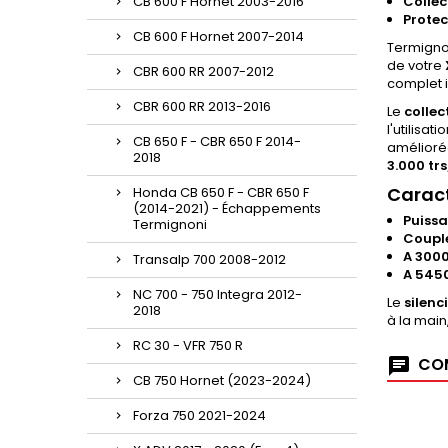
CB 600 F Hornet 2003-2016
Colle
Protec
CB 600 F Hornet 2007-2014
Termigno
de votre
CBR 600 RR 2007-2012
complet 
CBR 600 RR 2013-2016
Le
colle
l'utilisa
CB 650 F - CBR 650 F 2014-
améliorée
2018
3.000 tr
Caract
Honda CB 650 F - CBR 650 F
(2014-2021) - Échappements
Puiss
Termignoni
Couple
A 300
Transalp 700 2008-2012
A 545
NC 700 - 750 Integra 2012-
Le
silenc
2018
à la main
RC 30 - VFR 750 R
COM
CB 750 Hornet (2023-2024)
Forza 750 2021-2024