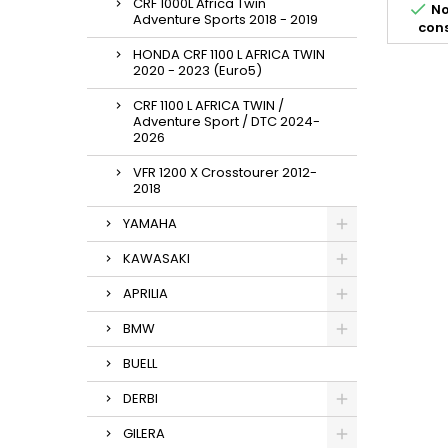
CRF 1000L Africa Twin

No
pour 
Adventure Sports 2018 - 2019
cons
et 2019
réducte
HONDA CRF 1100 L AFRICA TWIN
2020 - 2023 (Euro5)
CRF 1100 L AFRICA TWIN /
Adventure Sport / DTC 2024-
2026
VFR 1200 X Crosstourer 2012-
2018
YAMAHA
KAWASAKI
APRILIA
BMW
BUELL
DERBI
GILERA