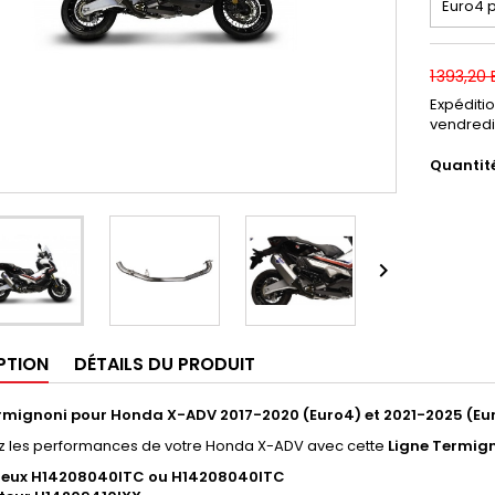
1 393,20
Expéditi
vendredi
Quantit

PTION
DÉTAILS DU PRODUIT
rmignoni pour Honda X-ADV 2017-2020 (Euro4) et 2021-2025 (Eu
z les performances de votre Honda X-ADV avec cette
Ligne Termig
cieux H14208040ITC ou H14208040ITC