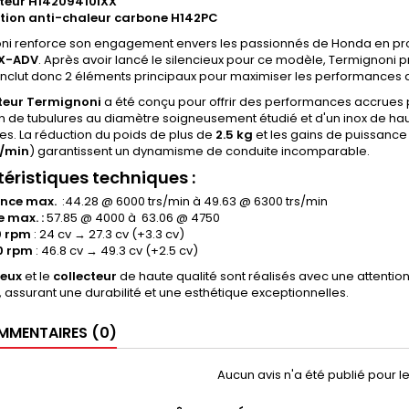
cteur H14209410IXX
tion anti-chaleur carbone H142PC
ni renforce son engagement envers les passionnés de Honda en pro
X-ADV
. Après avoir lancé le silencieux pour ce modèle, Termignoni
inclut donc 2 éléments principaux pour maximiser les performances 
cteur Termignoni
a été conçu pour offrir des performances accrues pa
tion de tubulures au diamètre soigneusement étudié et d'un inox de h
s. La réduction du poids de plus de
2.5 kg
et les gains de puissance
s/min
) garantissent un dynamisme de conduite incomparable.
éristiques techniques
:
ance max.
:44.28 @ 6000 trs/min à 49.63 @ 6300 trs/min
 max. :
57.85 @ 4000 à 63.06 @ 4750
0 rpm
: 24 cv → 27.3 cv (+3.3 cv)
0 rpm
: 46.8 cv → 49.3 cv (+2.5 cv)
ieux
et le
collecteur
de haute qualité sont réalisés avec une attention 
, assurant une durabilité et une esthétique exceptionnelles.
MENTAIRES (0)
Aucun avis n'a été publié pour 