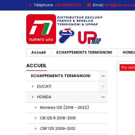
Téléphone:
+32 69362270
Email:
info@no-uno.
M
C
C
add_circle_outline
Vo
No
d'e
Accueil
ECHAPPEMENTS TERMIGNONI
HOND
ACCUEIL
Prix réd
ECHAPPEMENTS TERMIGNONI
DUCATI
HONDA
Monkey 125 (2018 - 2022)
CB 125 R 2018-2019
CBF 125 2009-2012