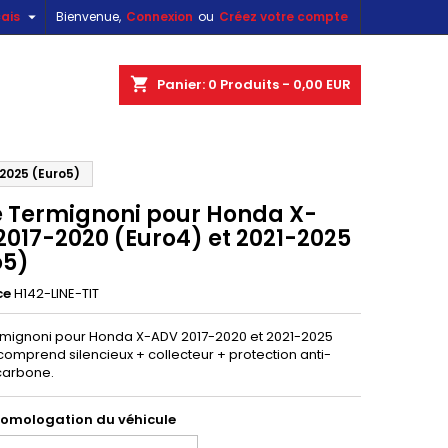

ais
Bienvenue,
Connexion
ou
Créez votre compte
×
×
×
shopping_cart
Panier:
0
Produits - 0,00 EUR
2025 (Euro5)
n
e Termignoni pour Honda X-
s
2017-2020 (Euro4) et 2021-2025
o5)
ce
H142-LINE-TIT
rmignoni pour Honda X-ADV 2017-2020 et 2021-2025
comprend silencieux + collecteur + protection anti-
carbone.
homologation du véhicule