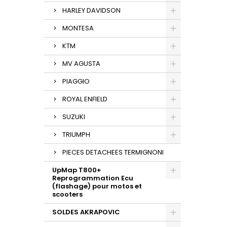
HARLEY DAVIDSON
MONTESA
KTM
MV AGUSTA
PIAGGIO
ROYAL ENFIELD
SUZUKI
TRIUMPH
PIECES DETACHEES TERMIGNONI
UpMap T800+
Reprogrammation Ecu
(flashage) pour motos et
scooters
SOLDES AKRAPOVIC