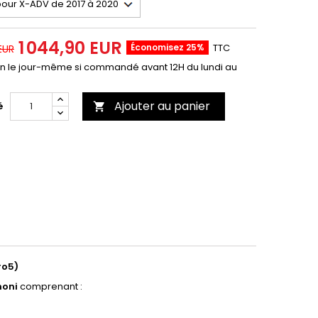
1 044,90 EUR
Économisez 25%
TTC
 EUR
on le jour-même si commandé avant 12H du lundi au
Ajouter au panier
é

ro5)
noni
comprenant :