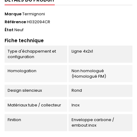
Marque
Termignoni
Référence
H032094CR
État
Neuf
Fiche technique
Type d'échappement et
Ligne 4x2x1
configuration
Homologation
Non homologué
(Homologué FIM)
Design silencieux
Rond
Matériaux tube / collecteur
Inox
Finition
Enveloppe carbone /
embout inox