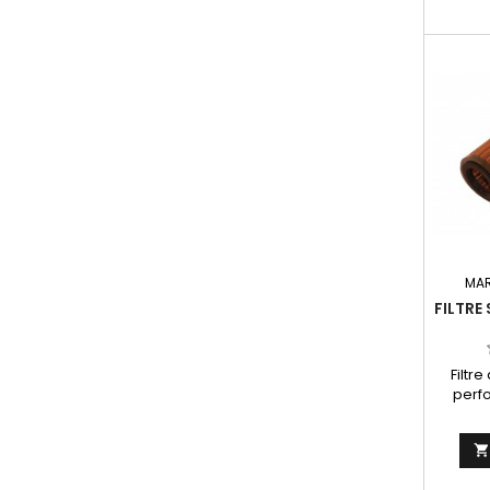
MA
FILTRE
Filtr
perfo
r