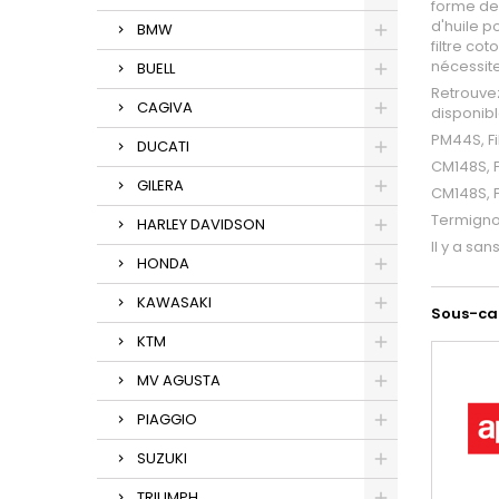
forme de 
d'huile p
BMW
filtre co
nécessite
BUELL
Retrouvez
CAGIVA
disponibl
PM44S, Fi
DUCATI
CM148S, F
GILERA
CM148S, F
Termignon
HARLEY DAVIDSON
Il y a sa
HONDA
KAWASAKI
Sous-ca
KTM
MV AGUSTA
PIAGGIO
SUZUKI
TRIUMPH