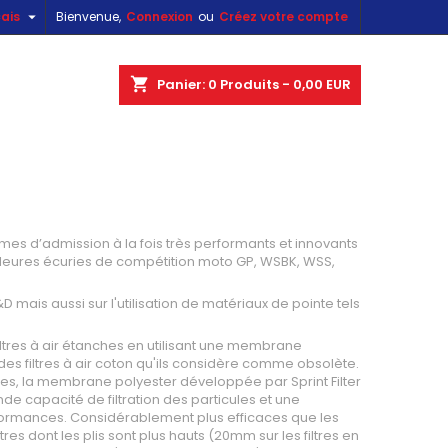

ais
Bienvenue,
Connexion
ou
Créez votre compte
×
×
×
×
shopping_cart
Panier:
0
Produits - 0,00 EUR
)
n
s
ystèmes d’admission à la fois très performants et innovants
illeures écuries de compétition moto GP, WSBK, WSS,
 mais aussi sur l'utilisation de matériaux de pointe tels
s filtres à air étanches en utilisant une membrane
n des filtres à air coton qu'ils considère comme obsolète.
tres, la membrane polyester développée par Sprint Filter
nde capacité de filtration des particules et une
formances. Considérablement plus efficaces que les
tres dont les plis sont plus hauts (20mm sur les filtres en