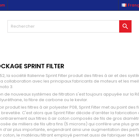
com
Franç
es listes d'envies
(modalTitle))
réer une liste d'envies
onnexion

Créer une nouvelle liste
confirmMessage))
us devez être connecté pour ajouter des produits à votre liste
m de la liste d'envies
nvies.
((cancelText))
((modalDeleteText)
Annuler
Connexio
CKAGE SPRINT FILTER
Annuler
Créer une liste d'envie
52, la société Italienne Sprint Filter produit des filtres à air et des s
a collaboration avec les principaux fabricants de moteurs et les me
moto 3.
on de nouveaux systèmes de filtration s'est toujours appuyée sur la R&D
lyuréthane, la fibre de carbone ou le kevlar.
ir produit les filtres à air polyester P08, Sprint Filter met au point de
 brevetée. C'est alors que Sprint Filter décide d’arrêter la fabricatio
 contrairement aux filtres à air coton composés de fils de gros diamè
sée de milliers de fils ultra fins (5 microns) qui confère une plus gra
n d’air plus importante, engendrant ainsi une augmentation des per
 air coton, le matériau filtrant employé permet aussi de fabriquer des fil