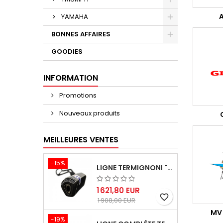
A
YAMAHA
BONNES AFFAIRES
GOODIES
INFORMATION
Promotions
Nouveaux produits
MEILLEURES VENTES
-15%
LIGNE TERMIGNONI "BLACK EDITION" CARBONE POUR YAMAHA TMAX 560 2020-2024
1 621,80 EUR
favorite_border
1 908,00 EUR
MV
-19%