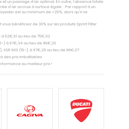
 et un passage d'air optimal. En outre, l'absence totale
trée d'air accrue à surface égale... Par rapport à un
polyester est au minimum de +25%, alors qu'il ne
t vous bénéficiez de 30% sur les produits Sprint Filter
16 à 52€,51 au lieu de 75€,02
(16-) à 67€,34 au lieu de 96€,20
-), XSR 900 (15-), à 67€,25 au lieu de 96€,07
 à des prix imbattables.
performance au meilleur prix !