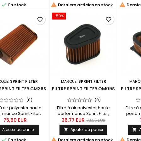



En stock
Derniers articles en stock
Dernier
-50%
favorite_border
favorite_border
RQUE:
SPRINT FILTER
MARQUE:
SPRINT FILTER
MARQ
 SPRINT FILTER CM36S
FILTRE SPRINT FILTER OM09S
FILTRE S
(0)
(0)
e à air polyester haute
Filtre à air polyester haute
Filtre à
rmance Sprint Filter,
performance Sprint Filter,
perform
éférence CM36S.
référence OM09S
réf
75,60 EUR
36,77 EUR
73,55 EUR
Ajouter au panier
Ajouter au panier
A






En stock
Derniers articles en stock
Dernier