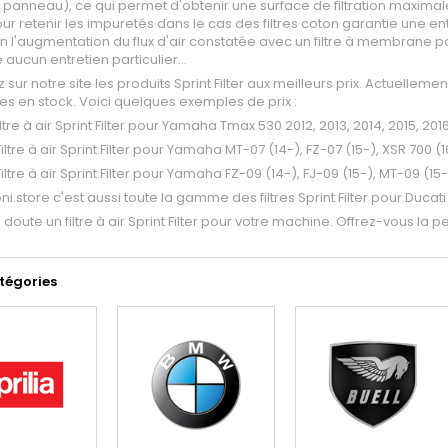
panneau), ce qui permet d'obtenir une surface de filtration maximale
our retenir les impuretés dans le cas des filtres coton garantie une en
ton l'augmentation du flux d'air constatée avec un filtre à membrane 
 aucun entretien particulier...
 sur notre site les produits Sprint Filter aux meilleurs prix. Actuellemen
es en stock. Voici quelques exemples de prix :
ltre à air Sprint Filter pour Yamaha Tmax 530 2012, 2013, 2014, 2015, 20
iltre à air Sprint Filter pour Yamaha MT-07 (14-), FZ-07 (15-), XSR 700 
iltre à air Sprint Filter pour Yamaha FZ-09 (14-), FJ-09 (15-), MT-09 (15
i.store c'est aussi toute la gamme des filtres Sprint Filter pour Ducati
ns doute un filtre à air Sprint Filter pour votre machine. Offrez-vous la 
tégories