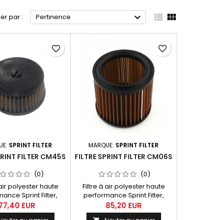



ier par :
Pertinence
favorite_border
favorite_border
UE:
SPRINT FILTER
MARQUE:
SPRINT FILTER
PRINT FILTER CM45S
FILTRE SPRINT FILTER CM06S
(0)
(0)
 air polyester haute
Filtre à air polyester haute
ance Sprint Filter,
performance Sprint Filter,
ence CM45S pour
référence CM06S.
77,40 EUR
85,20 EUR
i KLX 400 R (03) et