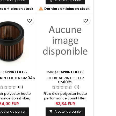
jouter au panier
Ajouter au panier

Z 400 E / SM (01-08),
00 S / SM (00-11)

s articles en stock
Derniers articles en stock
favorite_border
favorite_border
UE:
SPRINT FILTER
MARQUE:
SPRINT FILTER
PRINT FILTER CM04S
FILTRE SPRINT FILTER
CM102S
(0)
(0)
 air polyester haute
Filtre à air polyester haute
ance Sprint Filter,
performance Sprint Filter,
érence CM04S.
référence CM102S pour
84,00 EUR
63,84 EUR
Yamaha FZS 600 Fazer (98-03)
jouter au panier
Ajouter au panier
