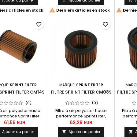
Ajouter au panier
Ajouter au panier
A



800 Brutale, dragster, F3,
Suzuki DR
Rivale (13-)
DRZ 4


ers articles en stock
Derniers articles en stock
Dernier
favorite_border
favorite_border
RQUE:
SPRINT FILTER
MARQUE:
SPRINT FILTER
MARQ
 SPRINT FILTER CM14S
FILTRE SPRINT FILTER CM08S
FILTRE S
(0)
(0)
e à air polyester haute
Filtre à air polyester haute
Filtre à
rmance Sprint Filter
performance Sprint Filter,
perform
éférence CM14S.
référence CM08S
réf
61,56 EUR
62,28 EUR
Ajouter au panier
Ajouter au panier
A


