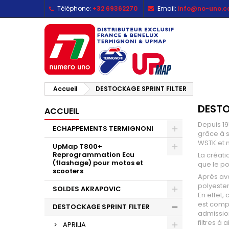
Téléphone:
+32 69362270
Email:
info@no-uno.
M
(
C
C
add_circle_outline
((
Vo
No
d'e
Accueil
DESTOCKAGE SPRINT FILTER
DESTO
ACCUEIL
Depuis 19
ECHAPPEMENTS TERMIGNONI
grâce à s
WSTK et 
UpMap T800+
Reprogrammation Ecu
La créati
(flashage) pour motos et
que le po
scooters
Après avo
polyester
SOLDES AKRAPOVIC
En effet,
est compo
DESTOCKAGE SPRINT FILTER
admissio
filtres à
APRILIA