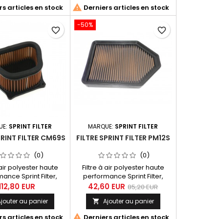

s articles en stock
Derniers articles en stock
-50%
favorite_border
favorite_border
UE:
SPRINT FILTER
MARQUE:
SPRINT FILTER
PRINT FILTER CM69S
FILTRE SPRINT FILTER PM12S
(0)
(0)
 air polyester haute
Filtre à air polyester haute
ance Sprint Filter,
performance Sprint Filter,
érence CM69S.
référence PM12S
112,80 EUR
42,60 EUR
85,20 EUR
jouter au panier
Ajouter au panier


s articles en stock
Derniers articles en stock