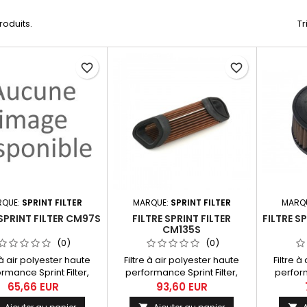
produits.
Tr
favorite_border
favorite_border
RQUE:
SPRINT FILTER
MARQUE:
SPRINT FILTER
MARQ
 SPRINT FILTER CM97S
FILTRE SPRINT FILTER
FILTRE S
CM135S
(0)
(0)
e à air polyester haute
Filtre à air polyester haute
Filtre à
rmance Sprint Filter,
performance Sprint Filter,
perform
éférence CM97S.
référence CM135S pour MV
référ
65,66 EUR
93,60 EUR
Agusta 675 Brutale, F3 (11-),
Kawasak