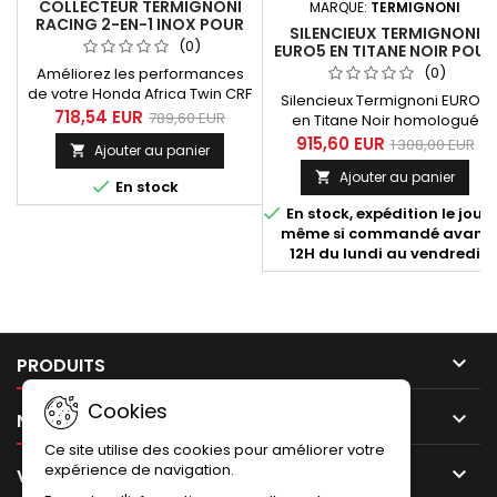
COLLECTEUR TERMIGNONI
MARQUE:
TERMIGNONI
RACING 2-EN-1 INOX POUR
SILENCIEUX TERMIGNONI
HONDA AFRICA TWIN CRF
(0)
EURO5 EN TITANE NOIR POUR
1100 L (2020-2023)
HONDA CRF 1100 AFRICA
(0)
Améliorez les performances
TWIN ET ADVENTURE (2020-
de votre Honda Africa Twin CRF
Silencieux Termignoni EURO5
2023)
1100 L (2020-2023) avec le
718,54 EUR
789,60 EUR
en Titane Noir homologué
collecteur Termignoni Racing
Euro5 pour Honda CRF 1100
915,60 EUR
1 308,00 EUR
Ajouter au panier

2-en-1 en inox. Compatible
Africa Twin et Adventure
avec les silencieux Termignoni
Ajouter au panier

(2020-2023)

En stock
H166 Racing, homologués

EURO5 ou tout silencieux
En stock, expédition le jour
adapté au collecteur d'origine,
même si commandé avant
il est conçu pour les amateurs
12H du lundi au vendredi
de rallye et d'aventure. Inspiré
par les victoires de Termignoni
au...

PRODUITS
Cookies

NOTRE SOCIÉTÉ
Ce site utilise des cookies pour améliorer votre
expérience de navigation.

VOTRE COMPTE