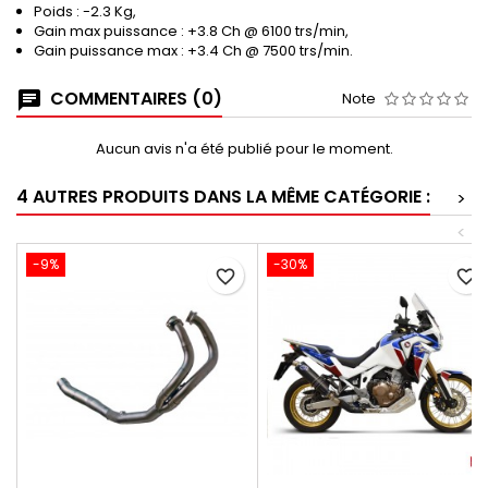
Poids : -2.3 Kg,
Gain max puissance : +3.8 Ch @ 6100 trs/min,
Gain puissance max : +3.4 Ch @ 7500 trs/min.
COMMENTAIRES (0)
Note
Aucun avis n'a été publié pour le moment.
4 AUTRES PRODUITS DANS LA MÊME CATÉGORIE :
>
<
-9%
-30%
favorite_border
favorite_border