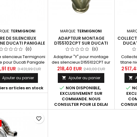
RQUE:
TERMIGNONI
MARQUE:
TERMIGNONI
MARQ
RE DE SILENCIEUX
ADAPTEUR MONTAGE
COLLECT
NE DUCATI PANIGALE
D155102CPT SUR DUCATI
DUCAT
99 1199 ET 1299
PANIGALE 899 & 1199
(0)
(0)
e silencieux Termignoni
Adapteur "Y" pour montage
Collecte
 pour Ducati Panigale
des silencieux D155102CPT sur
titane n
, 899, 1299 et 959(*)
les Ducati Panigale 899 &amp;
Panigale
,91 EUR
218,40 EUR
2 517,
3 431,99 EUR
240,00 EUR
nées 2012 à 2017.
1199.
modè
Ajouter au panier
Ajouter au panier
A



! COL
SILENC


ers articles en stock
NON DISPONIBLE,
NO
EXCLUSIVEMENT SUR
EXCL
COMMANDE. NOUS
COM
CONSULTER POUR LE DELAI
CONSUL
favorite_border