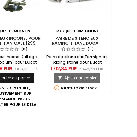
UE:
TERMIGNONI
MARQUE:
TERMIGNONI
EUR INCONEL POUR
PAIRE DE SILENCIEUX
I PANIGALE 1299
RACING TITANE DUCATI
2015-2016
PANIGALE 899 1199
(0)
(0)
ur inconel (alliage
Paire de silencieux Termignoni
iobium) pour Ducati
Racing Titane pour Ducati
 899, 1199, 1299 tous
Panigale 899 et 1199.
48 EUR
1 712,34 EUR
3 108,00 EUR
2 345,68 EUR
les. ATTENTION
Référence Termignoni D129,
jouter au panier
Ajouter au panier

LECTEUR SEUL, LES
référence Ducati 96450311B.
IEUX NE SONT PAS
Livré sans filtre à air et sans

N DISPONIBLE,
Rupture de stock
INCLUS.
ECU.
USIVEMENT SUR
MANDE. NOUS
TER POUR LE DELAI