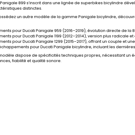
 Panigale 899 s’inscrit dans une lignée de superbikes bicylindre dé
téristiques distinctes.
possédez un autre modèle de la gamme Panigale bicylindre, décou
ments pour
Ducati Panigale 959 (2016–2019)
, évolution directe de la
ments pour
Ducati Panigale 1199 (2012–2014)
, version plus radicale 
ments pour
Ducati Panigale 1299 (2015–2017)
, offrant un couple et u
 échappements pour
Ducati Panigale bicylindre
, incluant les derniè
odèle dispose de spécificités techniques propres, nécessitant un
ces, fiabilité et qualité sonore.