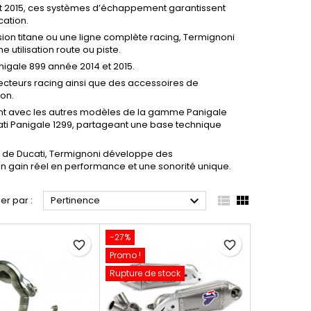
t 2015, ces systèmes d’échappement garantissent
cation.
ion titane ou une ligne complète racing, Termignoni
tilisation route ou piste.
gale 899 année 2014 et 2015.
lecteurs racing ainsi que des accessoires de
on.
ent avec les autres modèles de la gamme Panigale
ti Panigale 1299
, partageant une base technique
ue de Ducati, Termignoni développe des
n gain réel en performance et une sonorité unique.



ier par :
Pertinence
-27%
favorite_border
favorite_border
Promo !
Rupture de stock