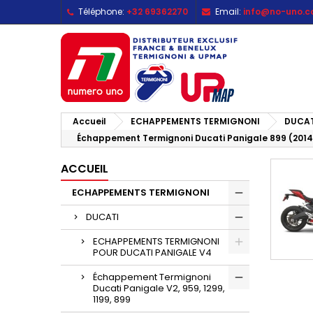
Téléphone:
+32 69362270
Email:
info@no-uno.
M
(
C
C
add_circle_outline
((
Vo
No
d'e
Accueil
ECHAPPEMENTS TERMIGNONI
DUCAT
Échappement Termignoni Ducati Panigale 899 (2014-
ACCUEIL
ECHAPPEMENTS TERMIGNONI
DUCATI
ECHAPPEMENTS TERMIGNONI
POUR DUCATI PANIGALE V4
Échappement Termignoni
Ducati Panigale V2, 959, 1299,
1199, 899