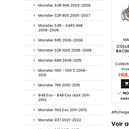
Monster S4R 996 2003-2006
Monster S2R 800 2005-2007
Monster S4R - S4RS 998
2006-2008
MA
Monster 695 2006-2008
COLL
Monster S2R 1000 2006-2008
RACIN
DUCATI
Monster 696 2008-2015
Collect
ino
Monster 1100 - 1100 S 2009-
Paniga
1 108
2010
Monster 796 2010-2015

NON
848 Evo - 848 Evo dark 2011-
cons
2013
Monster 1100 Evo 2011-2013
Affichage
Monster 937 2021-2022
Voir 