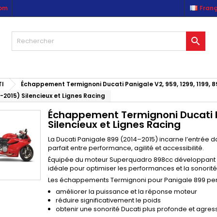
com
Franç
es listes d'envies
(modalTitle))
réer une liste d'envies
onnexion

Créer une nouvelle liste
confirmMessage))
us devez être connecté pour ajouter des produits à votre liste
m de la liste d'envies
nvies.
((cancelText))
((modalDeleteText)
I
Échappement Termignoni Ducati Panigale V2, 959, 1299, 1199, 8
Annuler
Connexio
2015) Silencieux et Lignes Racing
Annuler
Créer une liste d'envie
Échappement Termignoni Ducati P
Silencieux et Lignes Racing
La
Ducati Panigale 899
(2014–2015) incarne l’entrée da
parfait entre performance, agilité et accessibilité.
Équipée du moteur Superquadro 898cc développant pr
idéale pour optimiser les performances et la sonori
Les échappements Termignoni pour Panigale 899 per
améliorer la puissance et la réponse moteur
réduire significativement le poids
obtenir une sonorité Ducati plus profonde et agres