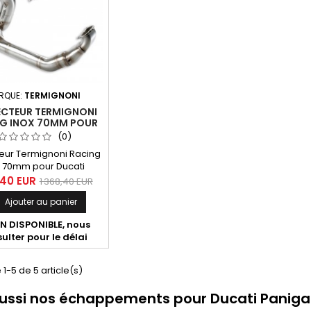
RQUE:
TERMIGNONI
ECTEUR TERMIGNONI
G INOX 70MM POUR
 PANIGALE 899, 1199
(0)
eur Termignoni Racing
x 70mm pour Ducati
le 899 &amp; 1199 tous
,40 EUR
1 368,40 EUR
modèles.
Ajouter au panier

 DISPONIBLE, nous
ulter pour le délai
 1-5 de 5 article(s)
aussi nos échappements pour Ducati Paniga