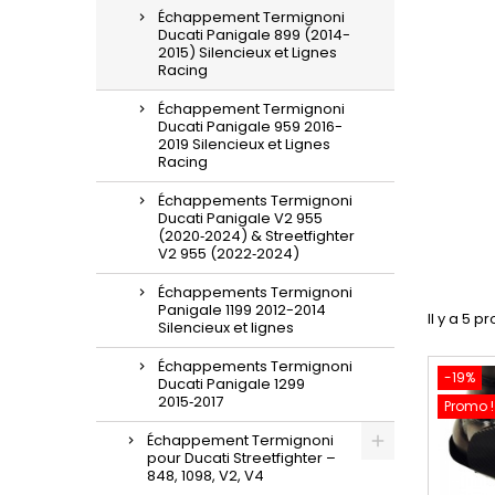
Échappement Termignoni
Ducati Panigale 899 (2014-
2015) Silencieux et Lignes
Racing
Échappement Termignoni
Ducati Panigale 959 2016-
2019 Silencieux et Lignes
Racing
Échappements Termignoni
Ducati Panigale V2 955
(2020‑2024) & Streetfighter
V2 955 (2022‑2024)
Échappements Termignoni
Panigale 1199 2012-2014
Il y a 5 pr
Silencieux et lignes
Échappements Termignoni
-19%
Ducati Panigale 1299
2015‑2017
Promo !
Échappement Termignoni
pour Ducati Streetfighter –
848, 1098, V2, V4