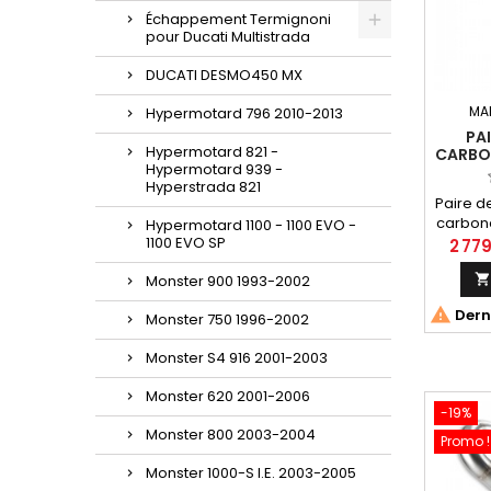
Échappement Termignoni
pour Ducati Multistrada
DUCATI DESMO450 MX
MA
Hypermotard 796 2010-2013
PAI
Hypermotard 821 -
CARBO
Hypermotard 939 -
8
Hyperstrada 821
Paire d
carbone
Hypermotard 1100 - 1100 EVO -
1100 EVO SP
1199
2 779
an
Monster 900 1993-2002

Derni
Monster 750 1996-2002
Monster S4 916 2001-2003
Monster 620 2001-2006
-19%
Monster 800 2003-2004
Promo !
Monster 1000-S I.E. 2003-2005