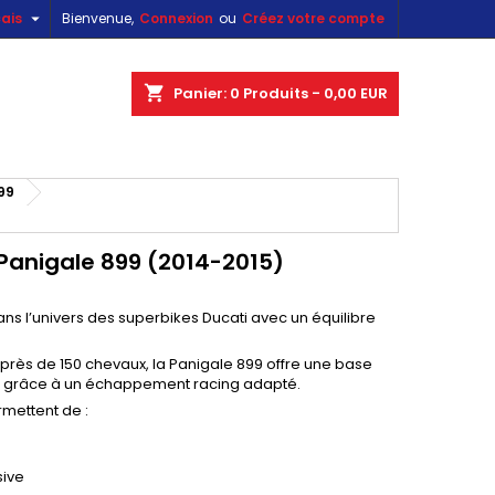

ais
Bienvenue,
Connexion
ou
Créez votre compte
×
×
×
×
shopping_cart
Panier:
0
Produits - 0,00 EUR
)
99
n
s
anigale 899 (2014-2015)
ns l’univers des superbikes Ducati avec un équilibre
ès de 150 chevaux, la Panigale 899 offre une base
té grâce à un échappement racing adapté.
mettent de :
sive