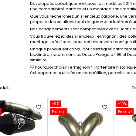
Développés spécifiquement pour les modèles 2014 e
une compatibilité parfaite et un montage sans modifi
Que vous recherchiez un silencieux carbone, une vers
propose des solutions haut de gamme adaptées à une u
Nos échappements sont compatibles avec Ducati Pani
Vous trouverez ici des silencieux Termignoni, des col
montage spécifiques pour optimiser votre configurati
Chaque produit est conçu pour s’intégrer parfaitem
bicylindre, notamment les
Ducati Panigale 1199
et
Duca
similaire.
💡 Pourquoi choisir Termignoni ? Partenaire historiq
échappements utilisés en compétition, garantissant u
oduits.
Tr
-9%
-19%
favorite_border
favorite_border
Promo !
Promo !