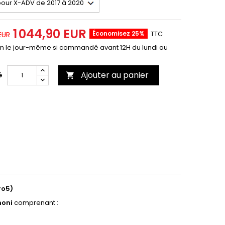
1 044,90 EUR
Économisez 25%
TTC
 EUR
on le jour-même si commandé avant 12H du lundi au
Ajouter au panier
é

ro5)
noni
comprenant :