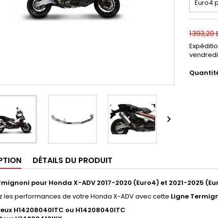
1 393,20
Expéditi
vendredi
Quantit

PTION
DÉTAILS DU PRODUIT
rmignoni pour Honda X-ADV 2017-2020 (Euro4) et 2021-2025 (Eu
z les performances de votre Honda X-ADV avec cette
Ligne Termig
cieux H14208040ITC ou H14208040ITC