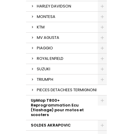
HARLEY DAVIDSON
MONTESA
KTM
MV AGUSTA
PIAGGIO
ROYAL ENFIELD
SUZUKI
TRIUMPH
PIECES DETACHEES TERMIGNONI
UpMap T800+
Reprogrammation Ecu
(flashage) pour motos et
scooters
SOLDES AKRAPOVIC