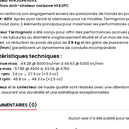
cteur H14209410IXX
tion anti-chaleur carbone H142PC
ni renforce son engagement envers les passionnés de Honda en pro
X-ADV
. Après avoir lancé le silencieux pour ce modèle, Termignoni
inclut donc 2 éléments principaux pour maximiser les performances 
cteur Termignoni
a été conçu pour offrir des performances accrues pa
tion de tubulures au diamètre soigneusement étudié et d'un inox de h
s. La réduction du poids de plus de
2.5 kg
et les gains de puissance
s/min
) garantissent un dynamisme de conduite incomparable.
éristiques techniques
:
ance max.
:44.28 @ 6000 trs/min à 49.63 @ 6300 trs/min
 max. :
57.85 @ 4000 à 63.06 @ 4750
0 rpm
: 24 cv → 27.3 cv (+3.3 cv)
0 rpm
: 46.8 cv → 49.3 cv (+2.5 cv)
ieux
et le
collecteur
de haute qualité sont réalisés avec une attention 
, assurant une durabilité et une esthétique exceptionnelles.
MENTAIRES (0)
Aucun avis n'a été publié pour 