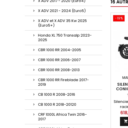
X ADV 2017 - 2020 (Euro4)
16 AUT
X ADV 2021 - 2024 (Euro5)
-19%
X ADV et X ADV 35 Kw 2025
(Euro5+)
Honda XL 750 Transalp 2023-
2025
CBR 1000 RR 2004-2005
CBR 1000 RR 2006-2007
CBR 1000 RR 2008-2013
MA
CBR 1000 RR Fireblade 2017-
SILE
2019
CONI
ALUM
CB 1000 R 2008-2016
POUR
Silenci
CB 1000 R 2018-20120
raci
GP, coni
618
CRF 1000L Africa Twin 2016-
emb
2017

an
co