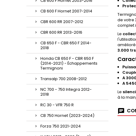
CB 600 F Hornet 2003-2016
Colle
Protec
CB 600 F Hornet 2007-2014
Termigno
de votre
CBR 600 RR 2007-2012
complet 
CBR 600 RR 2013-2016
Le
colle
l'utilisa
CB 650 F - CBR 650 F 2014-
améliorée
2018
3.000 tr
Caract
Honda CB 650 F - CBR 650 F
(2014-2021) - Échappements
Puiss
Termignoni
Couple
A 300
Transalp 700 2008-2012
A 545
NC 700 - 750 Integra 2012-
Le
silenc
2018
à la main
RC 30 - VFR 750 R
COM
CB 750 Hornet (2023-2024)
Forza 750 2021-2024