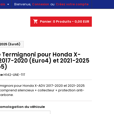

ais
Bienvenue,
Connexion
ou
Créez votre compte
×
×
×
shopping_cart
Panier:
0
Produits - 0,00 EUR
2025 (Euro5)
n
e Termignoni pour Honda X-
s
2017-2020 (Euro4) et 2021-2025
o5)
ce
H142-LINE-TIT
rmignoni pour Honda X-ADV 2017-2020 et 2021-2025
comprend silencieux + collecteur + protection anti-
carbone.
homologation du véhicule