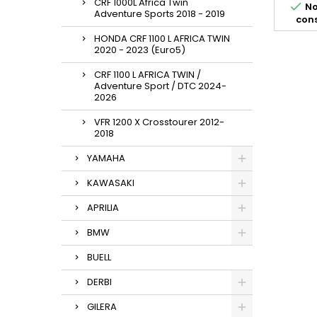
CRF 1000L Africa Twin

No
pour 
Adventure Sports 2018 - 2019
cons
et 2019
réducte
HONDA CRF 1100 L AFRICA TWIN
2020 - 2023 (Euro5)
CRF 1100 L AFRICA TWIN /
Adventure Sport / DTC 2024-
2026
VFR 1200 X Crosstourer 2012-
2018
YAMAHA
KAWASAKI
APRILIA
BMW
BUELL
DERBI
GILERA