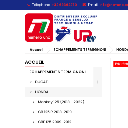
Téléphone:
+32 69362270
Email:
info@no-uno.
M
C
C
add_circle_outline
Vo
No
d'e
Accueil
ECHAPPEMENTS TERMIGNONI
HOND
ACCUEIL
Prix réd
ECHAPPEMENTS TERMIGNONI
DUCATI
HONDA
Monkey 125 (2018 - 2022)
CB 125 R 2018-2019
CBF 125 2009-2012