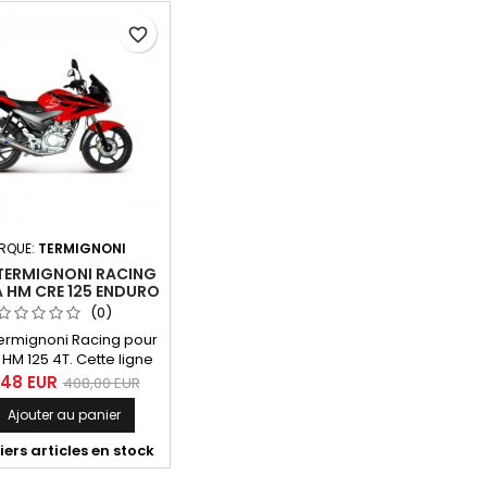
favorite_border
RQUE:
TERMIGNONI
 TERMIGNONI RACING
 HM CRE 125 ENDURO
(0)
ermignoni Racing pour
HM 125 4T. Cette ligne
compatible avec les
,48 EUR
408,00 EUR
s suivantes : - HM CRE
Ajouter au panier
- HM CRE F 125 RR, - HM
 F125 Compétition,
ers articles en stock