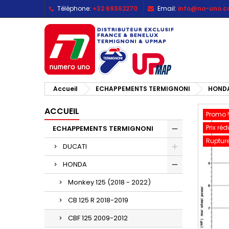
Téléphone:
+32 69362270
Email:
info@no-uno.
M
C
C
add_circle_outline
Vo
No
d'e
Accueil
ECHAPPEMENTS TERMIGNONI
HOND
ACCUEIL
Promo !
Prix réd
ECHAPPEMENTS TERMIGNONI
Rupture
DUCATI
HONDA
Monkey 125 (2018 - 2022)
CB 125 R 2018-2019
CBF 125 2009-2012