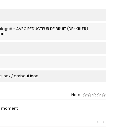
logué - AVEC REDUCTEUR DE BRUIT (DB-KILLER)
BLE
 inox / embout inox
Note
le moment.
<
>