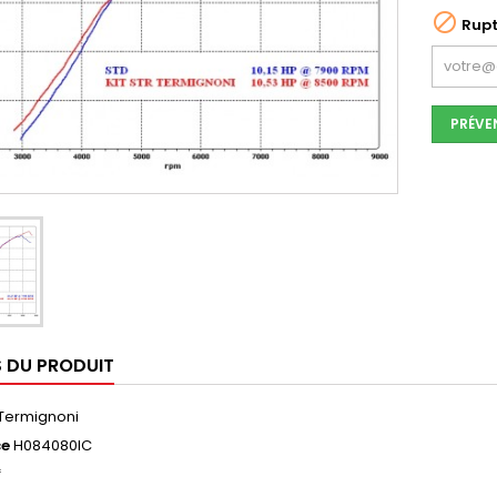

Rupt
PRÉVE
S DU PRODUIT
Termignoni
ce
H084080IC
f