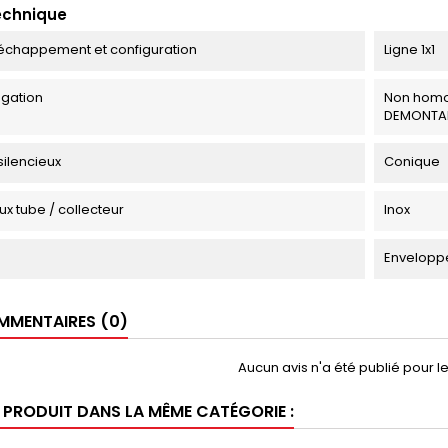
echnique
échappement et configuration
Ligne 1x1
gation
Non homo
DEMONTA
silencieux
Conique
ux tube / collecteur
Inox
Enveloppe
MENTAIRES (0)
Aucun avis n'a été publié pour 
E PRODUIT DANS LA MÊME CATÉGORIE :