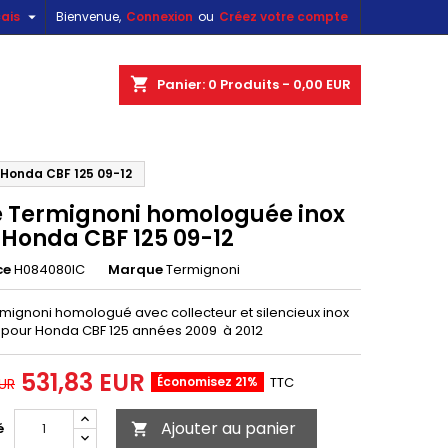

ais
Bienvenue,
Connexion
ou
Créez votre compte
×
×
×
shopping_cart
Panier:
0
Produits - 0,00 EUR
 Honda CBF 125 09-12
n
e Termignoni homologuée inox
s
 Honda CBF 125 09-12
ce
H084080IC
Marque
Termignoni
rmignoni homologué avec collecteur et silencieux inox
pour Honda CBF 125 années 2009 à 2012
531,83 EUR
Économisez 21%
TTC
EUR
Ajouter au panier
é
