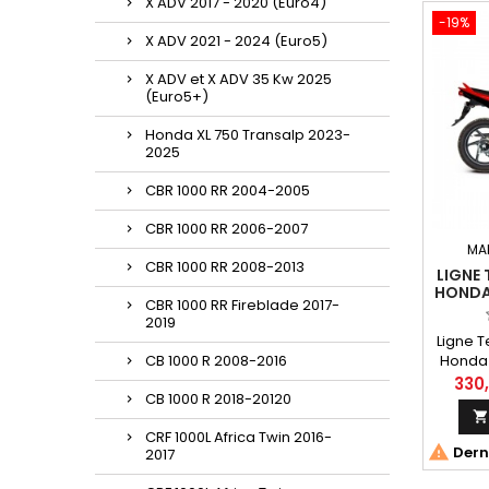
X ADV 2017 - 2020 (Euro4)
-19%
X ADV 2021 - 2024 (Euro5)
X ADV et X ADV 35 Kw 2025
(Euro5+)
Honda XL 750 Transalp 2023-
2025
CBR 1000 RR 2004-2005
CBR 1000 RR 2006-2007
MA
CBR 1000 RR 2008-2013
LIGNE
HONDA
CBR 1000 RR Fireblade 2017-
2019
Ligne T
CB 1000 R 2008-2016
Honda 
est 
330
CB 1000 R 2018-20120
machine

125 F 
CRF 1000L Africa Twin 2016-
CRE

Derni
2017