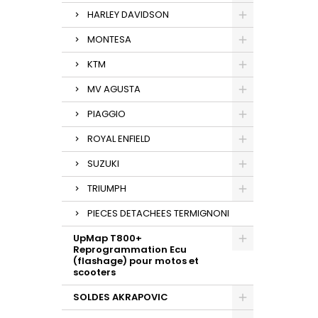
HARLEY DAVIDSON
MONTESA
KTM
MV AGUSTA
PIAGGIO
ROYAL ENFIELD
SUZUKI
TRIUMPH
PIECES DETACHEES TERMIGNONI
UpMap T800+
Reprogrammation Ecu
(flashage) pour motos et
scooters
SOLDES AKRAPOVIC