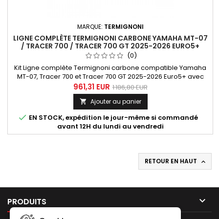
MARQUE:
TERMIGNONI
LIGNE COMPLÈTE TERMIGNONI CARBONE YAMAHA MT-07
/ TRACER 700 / TRACER 700 GT 2025-2026 EURO5+
(0)
Kit Ligne complète Termignoni carbone compatible Yamaha
MT-07, Tracer 700 et Tracer 700 GT 2025-2026 Euro5+ avec
émulateur lambda et module électronique anti défaut
961,31 EUR
1 186,80 EUR
moteur.
Ajouter au panier


EN STOCK, expédition le jour-même si commandé
avant 12H du lundi au vendredi
RETOUR EN HAUT


PRODUITS