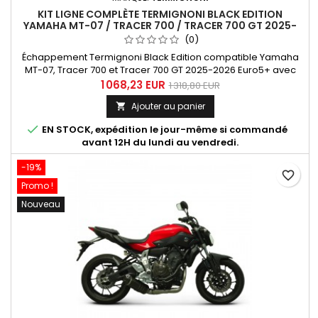
KIT LIGNE COMPLÈTE TERMIGNONI BLACK EDITION
YAMAHA MT-07 / TRACER 700 / TRACER 700 GT 2025-
2026 EURO5+
(0)
Échappement Termignoni Black Edition compatible Yamaha
MT-07, Tracer 700 et Tracer 700 GT 2025-2026 Euro5+ avec
solution électronique complète Euro5+.
1 068,23 EUR
1 318,80 EUR
Ajouter au panier


EN STOCK, expédition le jour-même si commandé
avant 12H du lundi au vendredi.
-19%
favorite_border
Promo !
Nouveau