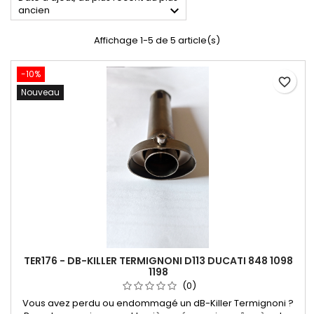

ancien
Affichage 1-5 de 5 article(s)
-10%
favorite_border
Nouveau
TER176 - DB-KILLER TERMIGNONI D113 DUCATI 848 1098
1198
(0)
Vous avez perdu ou endommagé un dB-Killer Termignoni ?