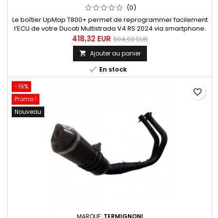
(0)
Le boîtier UpMap T800+ permet de reprogrammer facilement
l’ECU de votre Ducati Multistrada V4 RS 2024 via smartphone.
Profitez de cartographies optimisées pour échappements
418,32 EUR
504,00 EUR
Akrapovic Racing et Ducati Performance afin d’améliorer
Ajouter au panier

puissance, couple et réactivité moteur. Marque UpMap
Référence produit T800-DU-MTSV4RS-2024 Compatibilité

En stock
moto Ducati...
-19%
favorite_border
Promo !
Nouveau
MARQUE:
TERMIGNONI