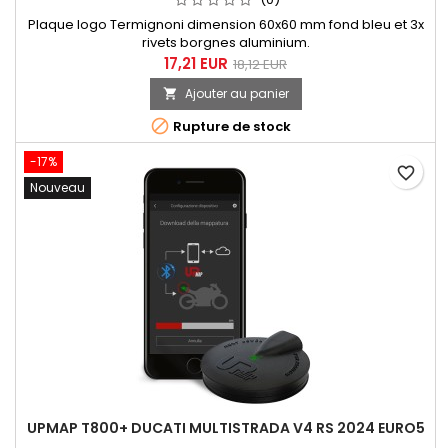
Plaque logo Termignoni dimension 60x60 mm fond bleu et 3x
rivets borgnes aluminium.
17,21 EUR
18,12 EUR
Ajouter au panier


Rupture de stock
-17%
favorite_border
Nouveau
UPMAP T800+ DUCATI MULTISTRADA V4 RS 2024 EURO5