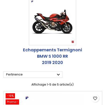
Echappements Termignoni
BMW S 1000 RR
2019 2020

Pertinence
Affichage 1-5 de 5 article(s)
-19%
favorite_border
Promo !