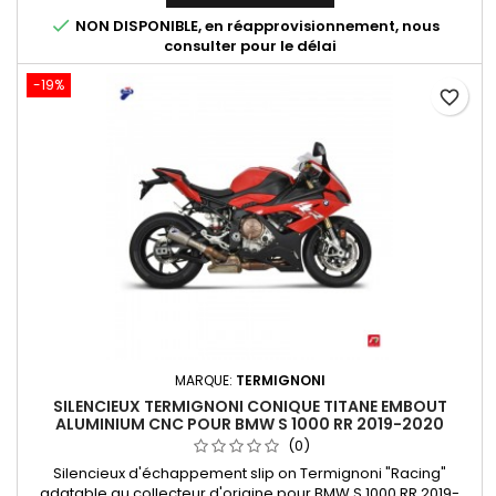
réducteur de bruit (db-killer) démontable.

NON DISPONIBLE, en réapprovisionnement, nous
consulter pour le délai
-19%
favorite_border
MARQUE:
TERMIGNONI
SILENCIEUX TERMIGNONI CONIQUE TITANE EMBOUT
ALUMINIUM CNC POUR BMW S 1000 RR 2019-2020
(0)
Silencieux d'échappement slip on Termignoni "Racing"
adatable au collecteur d'origine pour BMW S 1000 RR 2019-