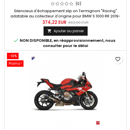
(0)
Silencieux d'échappement slip on Termignoni "Racing"
adatable au collecteur d'origine pour BMW S 1000 RR 2019-
2020. Très court dans le style Moto GP, de forme conique
374,22 EUR
462,00 EUR
avec une finition titane et un embout de silencieux aluminium
Ajouter au panier

usine CNC et anodisé. Silencieux équipé d'un réducteur de
bruit (db-killer) démontable.

NON DISPONIBLE, en réapprovisionnement, nous
consulter pour le délai
-19%
favorite_border
Promo !