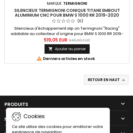
MARQUE:
TERMIGNONI
SILENCIEUX TERMIGNONI CONIQUE TITANE EMBOUT
ALUMINIUM CNC POUR BMW S 1000 RR 2019-2020
(0)
Silencieux d'échappement slip on Termignoni "Racing"
adatable au collecteur d'origine pour BMW S 1000 RR 2019-
2020. Très court dans le style Moto GP, de forme conique
519,05 EUR
640,80 EUR
avec une finition titane et un embout de silencieux aluminium
Ajouter au panier

usine CNC et anodisé. Silencieux équipé d'un réducteur de
bruit (db-killer) démontable.

Derniers articles en stock
RETOUR EN HAUT


PRODUITS
Cookies

NOTRE SOCIÉTÉ
Ce site utilise des cookies pour améliorer votre
expérience de navigation.