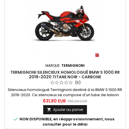
MARQUE:
TERMIGNONI
TERMIGNONI SILENCIEUX HOMOLOGUÉ BMW S 1000 RR
2019-2020 TITANE NOIR - CARBONE
(0)
Silencieux homologué Termignoni destiné à la BMW S 1000 RR
2019-2020. Ce silencieux se compose d'un tube de liaison
inox, d'un silencieux avec enveloppe titane avec traitement
631,80 EUR
780,00 EUR
céramique noir et d'un embout carbone.
Ajouter au panier


NON DISPONIBLE, en réapprovisionnement, nous
consulter pour le délai