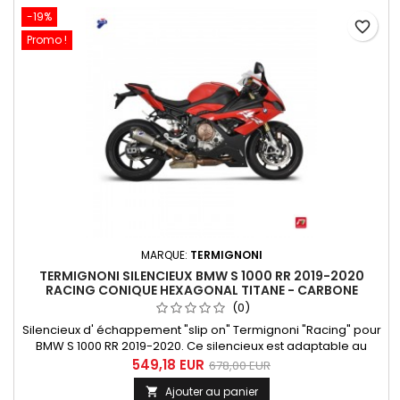
-19%
favorite_border
Promo !
MARQUE:
TERMIGNONI
TERMIGNONI SILENCIEUX BMW S 1000 RR 2019-2020
RACING CONIQUE HEXAGONAL TITANE - CARBONE
(0)
Silencieux d' échappement "slip on" Termignoni "Racing" pour
BMW S 1000 RR 2019-2020. Ce silencieux est adaptable au
collecteur d'origine, il est très court dans le style Moto GP
549,18 EUR
678,00 EUR
avec une forme conique-hexagonale et une finition titane
Ajouter au panier

avec embout carbone. Ce silencieux est équipé d'un