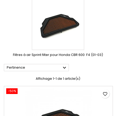
Filtres à air Sprint filter pour Honda CBR 600 F4 (01-03)

Pertinence
Affichage 1-1 de 1 article(s)
-50%
favorite_border