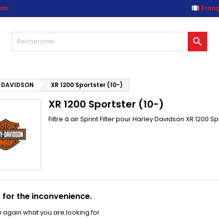
com
Franç
es listes d'envies
(modalTitle))
réer une liste d'envies
onnexion

Créer une nouvelle liste
confirmMessage))
us devez être connecté pour ajouter des produits à votre liste
m de la liste d'envies
nvies.
((cancelText))
((modalDeleteText)
 DAVIDSON
XR 1200 Sportster (10-)
Annuler
Connexio
XR 1200 Sportster (10-)
Annuler
Créer une liste d'envie
Filtre à air Sprint Filter pour Harley Davidson XR 1200 Sp
 for the inconvenience.
 again what you are looking for