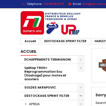
Téléphone:
+32 69362270
Email:
info@no-uno.
M
(
C
C
add_circle_outline
((
Vo
No
d'e
Accueil
DESTOCKAGE SPRINT FILTER
HARLEY
ACCUEIL
ECHAPPEMENTS TERMIGNONI
UpMap T800+
Reprogrammation Ecu
(flashage) pour motos et
scooters
SOLDES AKRAPOVIC
Sorry
DESTOCKAGE SPRINT FILTER
Search
APRILIA