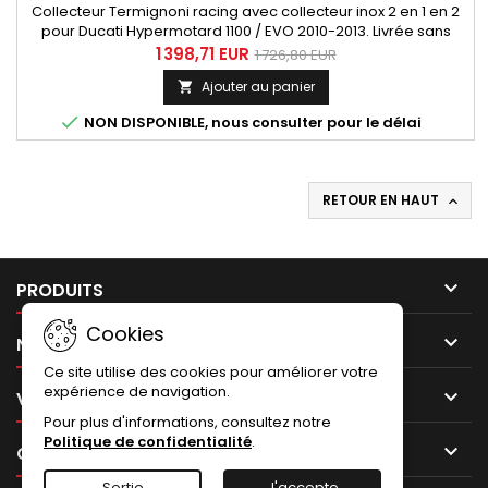
Collecteur Termignoni racing avec collecteur inox 2 en 1 en 2
pour Ducati Hypermotard 1100 / EVO 2010-2013. Livrée sans
filtre à air et sans ECU. Référence Termignoni D094 Référence
1 398,71 EUR
1 726,80 EUR
Ducati 96312308B
Ajouter au panier


NON DISPONIBLE, nous consulter pour le délai
RETOUR EN HAUT


PRODUITS
Cookies

NOTRE SOCIÉTÉ
Ce site utilise des cookies pour améliorer votre
expérience de navigation.

VOTRE COMPTE
Pour plus d'informations, consultez notre
Politique de confidentialité
.

CONTACT
Sortie
J'accepte