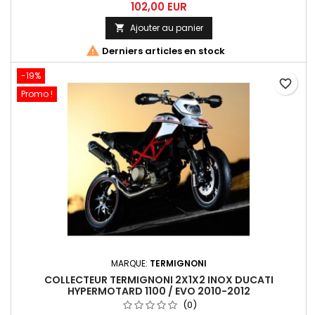
Ducati Hypermotard 796 /1100).
102,00 EUR
Ajouter au panier


Derniers articles en stock
-19%
favorite_border
Promo !
MARQUE:
TERMIGNONI
COLLECTEUR TERMIGNONI 2X1X2 INOX DUCATI
HYPERMOTARD 1100 / EVO 2010-2012
(0)