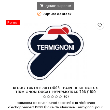
démontables, Filtre à air et ECU non fournis, Référence
Ajouter au panier

Termignoni D093, référence Ducati 96451208B, référence
MR004CO.

Rupture de stock
Promo !
favorite_border
RÉDUCTEUR DE BRUIT D093 - PAIRE DE SILENCIEUX
TERMIGNONI DUCATI HYPERMOTRAD 796 /1100
(0)
Réducteur de bruit (1 unité) destiné à la référence
d'échappement D093 (Paire de silencieux Termignoni pour