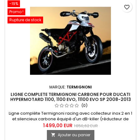
-19%
favorite_border
Promo !
Rupture de stock
MARQUE:
TERMIGNONI
LIGNE COMPLETE TERMIGNONI CARBONE POUR DUCATI
HYPERMOTARD 1100, 1100 EVO, 11100 EVO SP 2008-2013
(0)
Ligne complète Termignoni racing avec collecteur inox 2 en 1
et silencieux carbone équipé d'un dB-killer (réducteur de
bruit) démontable pour Ducati Hypermotard 1100 Evo,
1 499,00 EUR
1 850,62 EUR
Hypermotard 1100 Evo SP toutes années et modèles. Livrée
Ajouter au panier

sans filtre à air et sans ECU. Référence Termignoni D110,