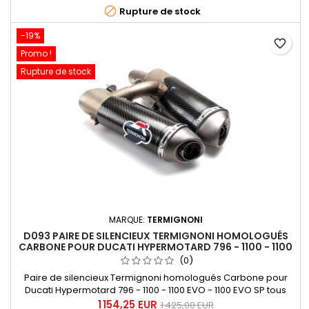
MR0131CR, référence Ducati 96459110B

Rupture de stock
-19%
favorite_border
Promo !
Rupture de stock
MARQUE:
TERMIGNONI
D093 PAIRE DE SILENCIEUX TERMIGNONI HOMOLOGUÉS
CARBONE POUR DUCATI HYPERMOTARD 796 - 1100 - 1100
EVO - 1100 EVO SP
(0)
Paire de silencieux Termignoni homologués Carbone pour
Ducati Hypermotard 796 - 1100 - 1100 EVO - 1100 EVO SP tous
modèles. Equipés de db-killers (réducteurs de bruit)
1 154,25 EUR
1 425,00 EUR