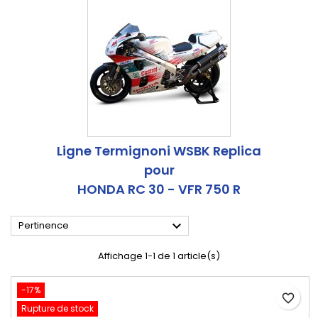
Ligne Termignoni WSBK Replica
pour
HONDA RC 30 - VFR 750 R

Pertinence
Affichage 1-1 de 1 article(s)
-17%
favorite_border
Rupture de stock