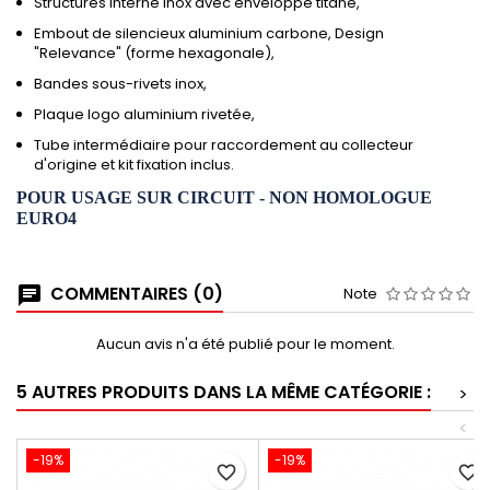
Structures interne inox avec enveloppe titane,
Embout de silencieux aluminium carbone, Design
"Relevance" (forme hexagonale),
Bandes sous-rivets inox,
Plaque logo aluminium rivetée,
Tube intermédiaire pour raccordement au collecteur
d'origine et kit fixation inclus.
POUR USAGE SUR CIRCUIT - NON HOMOLOGUE
EURO4
COMMENTAIRES (0)
Note
Aucun avis n'a été publié pour le moment.
5 AUTRES PRODUITS DANS LA MÊME CATÉGORIE :
>
<
-19%
-19%
favorite_border
favorite_border