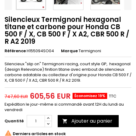
Silencieux Termignoni hexagonal
titane et carbone pour Honda CB
500 F / X, CB 500 F / X A2, CBR 500 R /
R A2 2019
Référence
H155094SO04
Marque
Termignoni
Silencieux "slip on" Termignoni racing, court style GP, hexagonal
(design Relevance) finition titane avec embout de silencieux
carbone adatable au collecteur d'origine pour Honda CB 500 F /
X, CB 500 F / X A2, CBR 500 R / R A2 2019.
605,56 EUR
Économisez 19%
TTC
747,60 EUR
Expédition le jour-même si commandé avant 12H du lundi au
vendredi
Ajouter au panier
Quantité


Derniers articles en stock