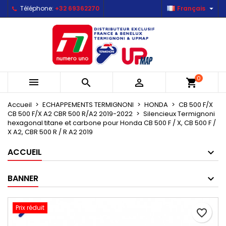

Téléphone:
+32 69362270
Français
×
×
×
Mes listes d'envies
Créer une liste d'envies
Connexion
Créer une nouvelle liste
add_circle_outline
Vous devez être connecté pour ajouter des produits
Nom de la liste d'envies
à votre liste d'envies.
0



shopping_cart
Annuler
Connexion
Annuler
Créer une liste d'envies
Accueil
ECHAPPEMENTS TERMIGNONI
HONDA
CB 500 F/X
CB 500 F/X A2 CBR 500 R/A2 2019-2022
Silencieux Termignoni
hexagonal titane et carbone pour Honda CB 500 F / X, CB 500 F /
X A2, CBR 500 R / R A2 2019
ACCUEIL
BANNER
Prix réduit
favorite_border