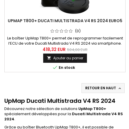
UPMAP T800+ DUCATI MULTISTRADA V4 RS 2024 EURO5
(0)
Le boîtier UpMap T800+ permet de reprogrammer facilement
l’ECU de votre Ducati Multistrada V4 RS 2024 via smartphone.
Profitez de cartographies optimisées pour échappements
418,32 EUR
504,00 EUR
Akrapovic Racing et Ducati Performance afin d’améliorer
Ajouter au panier

puissance, couple et réactivité moteur. Marque UpMap
Référence produit T800-DU-MTSV4RS-2024 Compatibilité

En stock
moto Ducati...
RETOUR EN HAUT

UpMap Ducati Multistrada V4 RS 2024
Découvrez notre sélection de solutions
UpMap T800+
spécialement développées pour la
Ducati Multistrada V4 RS
2024
.
Grâce au boîtier Bluetooth UpMap T800+, il est possible de