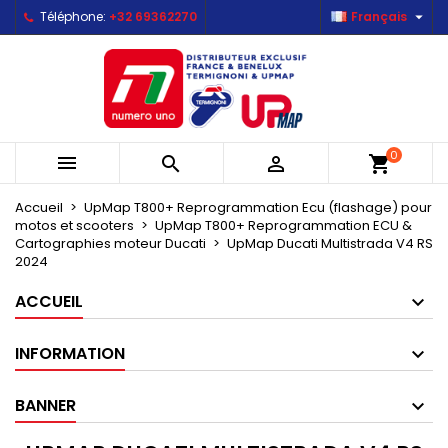

Téléphone:
+32 69362270
Français
×
×
×
×
Mes listes d'envies
((modalTitle))
Créer une liste d'envies
Connexion
Créer une nouvelle liste
add_circle_outline
((confirmMessage))
Vous devez être connecté pour ajouter des produits
Nom de la liste d'envies
à votre liste d'envies.
((cancelText))
((modalDeleteText))
0



shopping_cart
Annuler
Connexion
Annuler
Créer une liste d'envies
Accueil
UpMap T800+ Reprogrammation Ecu (flashage) pour
motos et scooters
UpMap T800+ Reprogrammation ECU &
Cartographies moteur Ducati
UpMap Ducati Multistrada V4 RS
2024
ACCUEIL
INFORMATION
BANNER