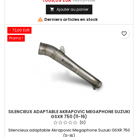
1 069,09 EUR
1 527,27 EUR
Ajouter au panier


Derniers articles en stock
- 72,00 EUR
favorite_border
Promo !
SILENCIEUX ADAPTABLE AKRAPOVIC MEGAPHONE SUZUKI
GSXR 750 (11-16)
(0)
Silencieux adaptable Akrapovic Megaphone Suzuki GSXR 750
(11-16)