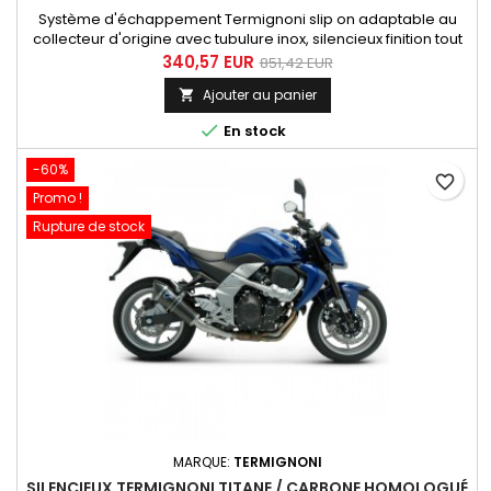
Système d'échappement Termignoni slip on adaptable au
collecteur d'origine avec tubulure inox, silencieux finition tout
carbone (enveloppe et embout) destiné à la Kawasaki Z 750
340,57 EUR
851,42 EUR
années 2007 à 2012.
Ajouter au panier


En stock
-60%
favorite_border
Promo !
Rupture de stock
MARQUE:
TERMIGNONI
SILENCIEUX TERMIGNONI TITANE / CARBONE HOMOLOGUÉ