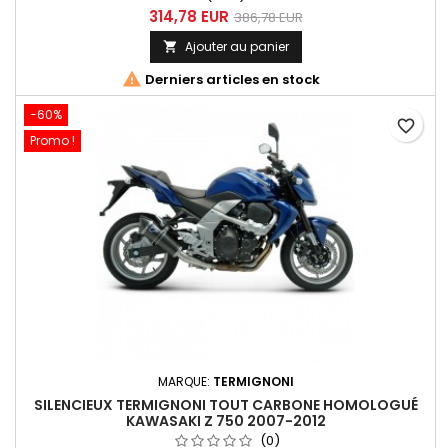
314,78 EUR
386,78 EUR
Ajouter au panier


Derniers articles en stock
-60%
favorite_border
Promo !
MARQUE:
TERMIGNONI
SILENCIEUX TERMIGNONI TOUT CARBONE HOMOLOGUÉ
KAWASAKI Z 750 2007-2012
(0)