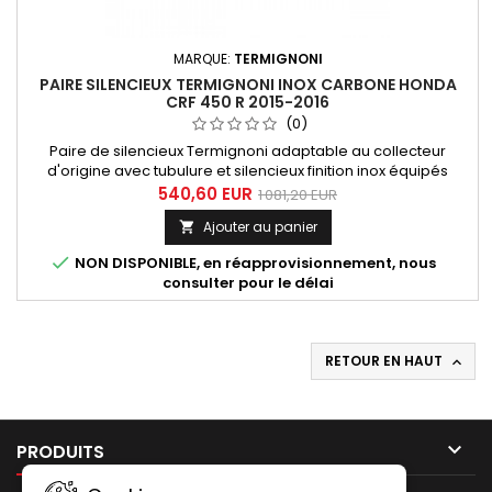
MARQUE:
TERMIGNONI
PAIRE SILENCIEUX TERMIGNONI INOX CARBONE HONDA
CRF 450 R 2015-2016
(0)
Paire de silencieux Termignoni adaptable au collecteur
d'origine avec tubulure et silencieux finition inox équipés
d'embouts en carbone pour Honda CRF 450 R 2015-2016.
540,60 EUR
1 081,20 EUR
Ajouter au panier


NON DISPONIBLE, en réapprovisionnement, nous
consulter pour le délai
RETOUR EN HAUT


PRODUITS