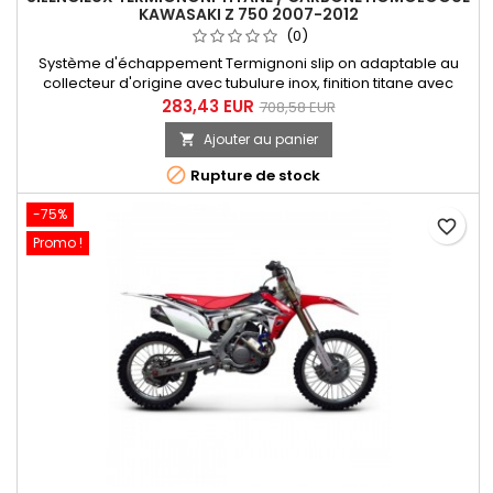
KAWASAKI Z 750 2007-2012
(0)
Système d'échappement Termignoni slip on adaptable au
collecteur d'origine avec tubulure inox, finition titane avec
embout de silencieux carbone destiné à la Kawasaki Z 750
283,43 EUR
708,58 EUR
années 2007 à 2012. Illustration version tout carbone (ref.
Ajouter au panier

K065080CC).

Rupture de stock
-75%
favorite_border
Promo !