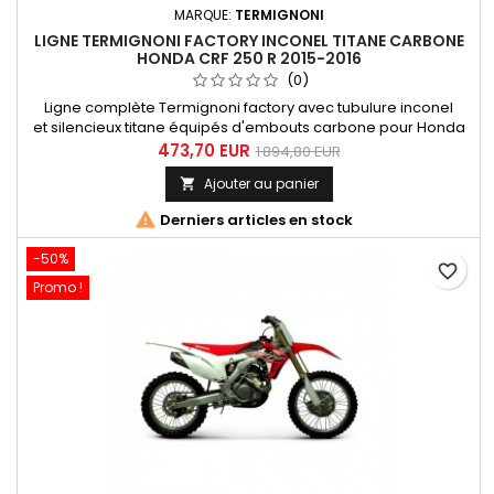
MARQUE:
TERMIGNONI
LIGNE TERMIGNONI FACTORY INCONEL TITANE CARBONE
HONDA CRF 250 R 2015-2016
(0)
Ligne complète Termignoni factory avec tubulure inconel
et silencieux titane équipés d'embouts carbone pour Honda
CRF 250 R 2015-2016. Produit d'exception ! ce matériel a été
473,70 EUR
1 894,80 EUR
développé et fabriqué par le département "Reparto Corse"
Ajouter au panier

service compétition de chez Termignoni.

Derniers articles en stock
-50%
favorite_border
Promo !