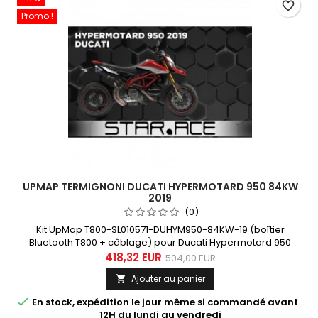
favorite_border
Promo !
UPMAP TERMIGNONI DUCATI HYPERMOTARD 950 84KW
2019
(0)
Kit UpMap T800-SL010571-DUHYM950-84KW-19 (boîtier
Bluetooth T800 + câblage) pour Ducati Hypermotard 950
84KW année 2019-2020. Dans "En savoir plus", découvrez les
418,32 EUR
504,00 EUR
différentes cartographies développée par les spécialistes du
Ajouter au panier

départment Upmap de Termignoni : pour une machine
stock, équipée des silencieux homologués D185 ou de la ligne

En stock, expédition le jour même si commandé avant
complète D187 avec ou...
12H du lundi au vendredi