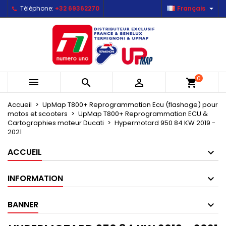

Téléphone:
+32 69362270
Français
×
×
×
×
Mes listes d'envies
((modalTitle))
Créer une liste d'envies
Connexion
Créer une nouvelle liste
add_circle_outline
((confirmMessage))
Vous devez être connecté pour ajouter des produits
Nom de la liste d'envies
à votre liste d'envies.
((cancelText))
((modalDeleteText))
0



shopping_cart
Annuler
Connexion
Annuler
Créer une liste d'envies
Accueil
UpMap T800+ Reprogrammation Ecu (flashage) pour
motos et scooters
UpMap T800+ Reprogrammation ECU &
Cartographies moteur Ducati
Hypermotard 950 84 KW 2019 -
2021
ACCUEIL
INFORMATION
BANNER