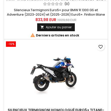
/ 2025-2026
(0)
Silencieux Termignoni Euro5+ pour BMW R 1300 GS et
Adventure (2023-2024) et (2025-2026) Euro5+. Finition titane
noir et carbone pour plus de performance, de légèreté et un
833,98 EUR
1 029,60 EUR
design premium. Totalement compatible avec la bagagerie
Ajouter au panier

d'origne BMW.

Derniers articles en stock
-19%
favorite_border
SILENCIEUX TERMIGNONI HOMOLOGUÉ EURO5+ TITANE-