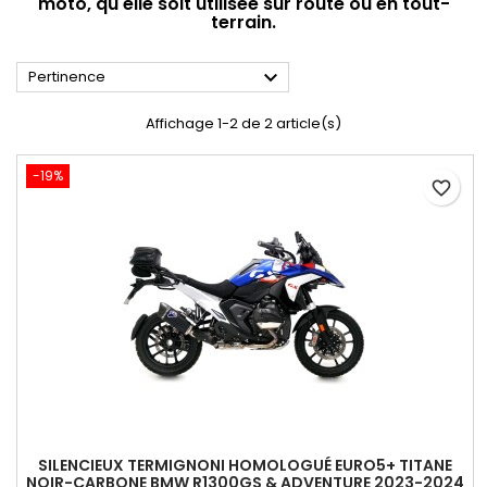
moto, qu'elle soit utilisée sur route ou en tout-
terrain.

Pertinence
Affichage 1-2 de 2 article(s)
-19%
favorite_border
SILENCIEUX TERMIGNONI HOMOLOGUÉ EURO5+ TITANE
NOIR-CARBONE BMW R1300GS & ADVENTURE 2023-2024