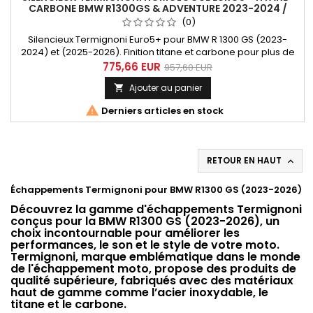
CARBONE BMW R1300GS & ADVENTURE 2023-2024 /
2025-2026
(0)
Silencieux Termignoni Euro5+ pour BMW R 1300 GS (2023-
2024) et (2025-2026). Finition titane et carbone pour plus de
performance, de légèreté et un design premium. Totalement
775,66 EUR
957,60 EUR
compatible avec la bagagerie d'origine BMW.
Ajouter au panier


Derniers articles en stock
RETOUR EN HAUT

Échappements Termignoni pour BMW R1300 GS (2023-2026)
Découvrez la gamme d'échappements Termignoni
conçus pour la BMW R1300 GS (2023-2026), un
choix incontournable pour améliorer les
performances, le son et le style de votre moto.
Termignoni, marque emblématique dans le monde
de l'échappement moto, propose des produits de
qualité supérieure, fabriqués avec des matériaux
haut de gamme comme l’acier inoxydable, le
titane et le carbone.