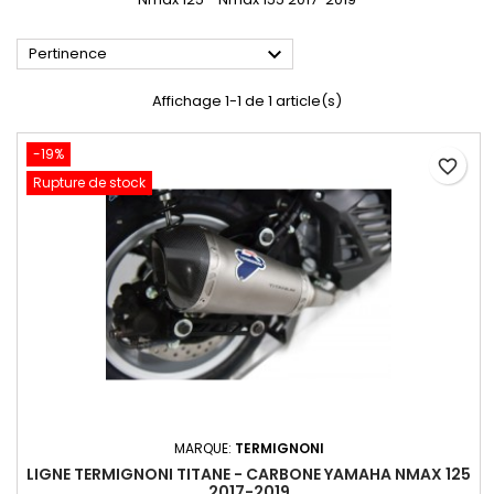

Pertinence
Affichage 1-1 de 1 article(s)
-19%
favorite_border
Rupture de stock
MARQUE:
TERMIGNONI
LIGNE TERMIGNONI TITANE - CARBONE YAMAHA NMAX 125
2017-2019