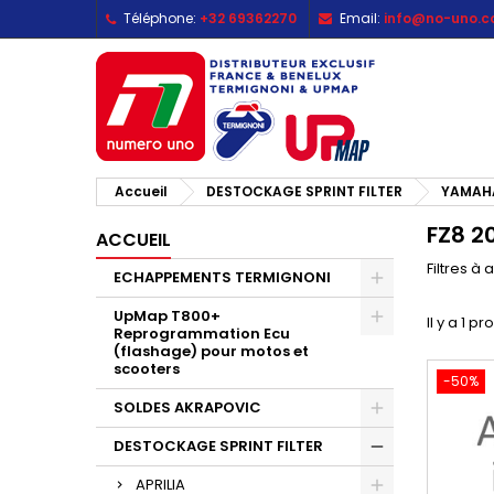
Téléphone:
+32 69362270
Email:
info@no-uno.
M
(
C
C
add_circle_outline
((
Vo
No
d'e
Accueil
DESTOCKAGE SPRINT FILTER
YAMAH
FZ8 2
ACCUEIL
Filtres à 
ECHAPPEMENTS TERMIGNONI
UpMap T800+
Il y a 1 pr
Reprogrammation Ecu
(flashage) pour motos et
scooters
-50%
SOLDES AKRAPOVIC
DESTOCKAGE SPRINT FILTER
APRILIA