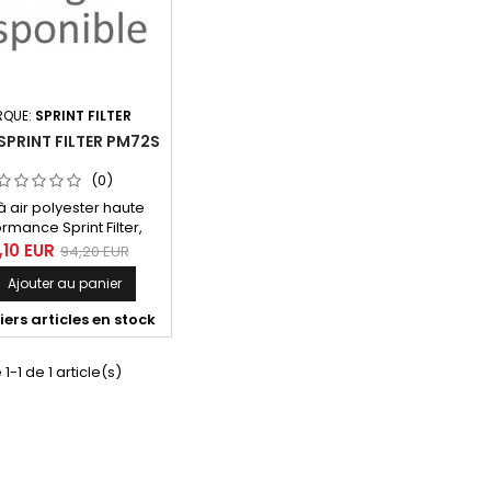
RQUE:
SPRINT FILTER
 SPRINT FILTER PM72S
(0)
e à air polyester haute
rmance Sprint Filter,
érence PM72S pour
,10 EUR
94,20 EUR
 FZ8 (10-14), FZ1 (06-
Ajouter au panier

, FZ1 Fazer (06-09)
ers articles en stock
1-1 de 1 article(s)