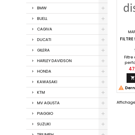
BMW
BUELL
CAGIVA
MA
FILTRE
DUCATI
GILERA
Filtr
HARLEY DAVIDSON
perfo
réf
47
HONDA
Yamaha
12)
KAWASAKI

Derni
KTM
Affichage 
MV AGUSTA
PIAGGIO
SUZUKI
TRIUMPH