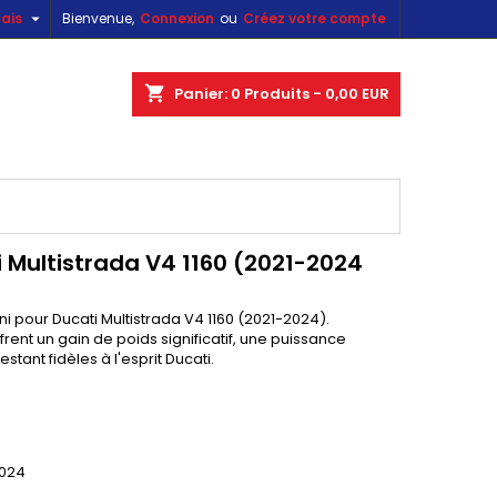

ais
Bienvenue,
Connexion
ou
Créez votre compte
×
×
×
×
shopping_cart
Panier:
0
Produits - 0,00 EUR
)
n
s
Multistrada V4 1160 (2021-2024
our Ducati Multistrada V4 1160 (2021-2024).
rent un gain de poids significatif, une puissance
tant fidèles à l'esprit Ducati.
2024