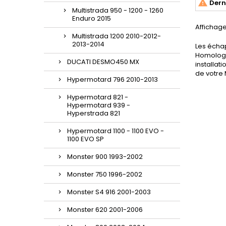

Derni
11.4
Multistrada 950 - 1200 - 1260
acces
Enduro 2015
prot
Affichage
produ
Multistrada 1200 2010-2012-
Multis
2013-2014
Les écha
raffin
Homologué
Apport
DUCATI DESMO450 MX
installat
de votre 
Hypermotard 796 2010-2013
Hypermotard 821 -
Hypermotard 939 -
Hyperstrada 821
Hypermotard 1100 - 1100 EVO -
1100 EVO SP
Monster 900 1993-2002
Monster 750 1996-2002
Monster S4 916 2001-2003
Monster 620 2001-2006