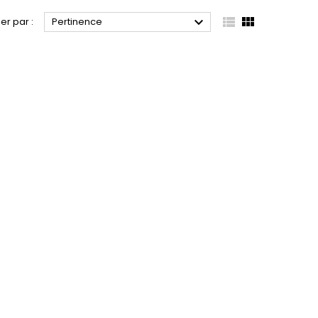



ier par :
Pertinence