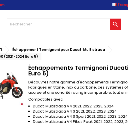
com
Franç
es listes d'envies
(modalTitle))
réer une liste d'envies
onnexion

Créer une nouvelle liste
confirmMessage))
us devez être connecté pour ajouter des produits à votre liste
m de la liste d'envies
nvies.
((cancelText))
((modalDeleteText)
I
Échappement Termignoni pour Ducati Multistrada
Annuler
Connexio
0 (2021-2024 Euro 5)
Annuler
Créer une liste d'envie
Échappements Termignoni Ducati 
Euro 5)
Découvrez notre gamme d'échappements Termignoni p
Fabriqués en titane, inox ou carbone, ces systèmes off
accrue et une sonorité racing incomparable, tout en res
Compatibles avec :
Ducati Multistrada V4 2021, 2022, 2023, 2024
Ducati Multistrada V4 S 2021, 2022, 2023, 2024
Ducati Multistrada V4 S Sport 2021, 2022, 2023, 2024
Ducati Multistrada V4 Pikes Peak 2021, 2022, 2023, 