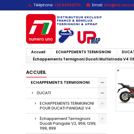
Téléphone:
+32 69362270
Email:
info@no-uno.
M
(
C
C
add_circle_outline
((
Vo
No
d'e
Accueil
ECHAPPEMENTS TERMIGNONI
DUCAT
Échappements Termignoni Ducati Multistrada V4 116
ACCUEIL
ECHAPPEMENTS TERMIGNONI
DUCATI
ECHAPPEMENTS TERMIGNONI
POUR DUCATI PANIGALE V4
Échappement Termignoni
Ducati Panigale V2, 959, 1299,
1199, 899