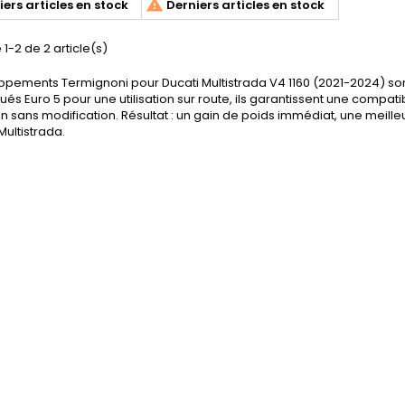

ers articles en stock
Derniers articles en stock
00 trs/min. livré avec
de 2021-2024. Livré avec
soires de montage et
protection anti-chaleur
ection carbone. Ce
carbone et fixations
 1-2 de 2 article(s)
it procurera à votre
anodisées noir. Ce silencieux
trada V4 une sonorité
combine legèreté,
ppements Termignoni pour Ducati Multistrada V4 1160 (2021-2024) so
ée et un look amélioré.
performance et design
s Euro 5 pour une utilisation sur route, ils garantissent une compatib
ez à votre Multistrada
premium, tout en respectant
ion sans modification. Résultat : un gain de poids immédiat, une meill
V4 une...
les normes...
Multistrada.