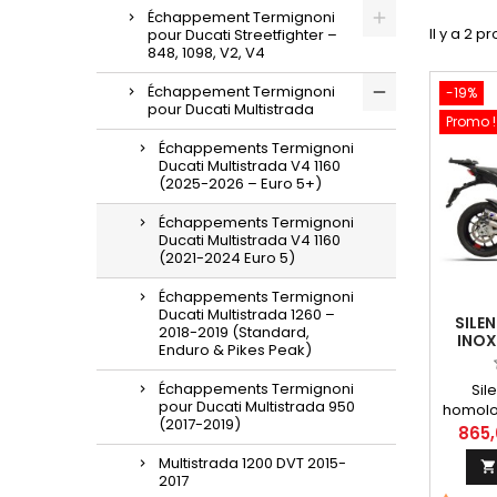
Échappement Termignoni
Il y a 2 pr
pour Ducati Streetfighter –
848, 1098, V2, V4
Échappement Termignoni
-19%
pour Ducati Multistrada
Promo !
Échappements Termignoni
Ducati Multistrada V4 1160
(2025-2026 – Euro 5+)
Échappements Termignoni
Ducati Multistrada V4 1160
(2021-2024 Euro 5)
Échappements Termignoni
Ducati Multistrada 1260 –
SILE
2018-2019 (Standard,
INOX
Enduro & Pikes Peak)
HOMO
DUCA
Échappements Termignoni
Sil
pour Ducati Multistrada 950
homolo
(2017-2019)
Multist
865,
tubu
Multistrada 1200 DVT 2015-
tita
2017
silenc