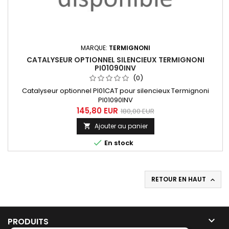
MARQUE:
TERMIGNONI
CATALYSEUR OPTIONNEL SILENCIEUX TERMIGNONI
PI01090INV
(0)
Catalyseur optionnel PI01CAT pour silencieux Termignoni
PI01090INV
145,80 EUR
180,00 EUR
Ajouter au panier


En stock
RETOUR EN HAUT


PRODUITS