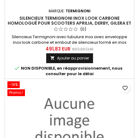
MARQUE:
TERMIGNONI
SILENCIEUX TERMIGNONI INOX LOOK CARBONE
HOMOLOGUÉ POUR SCOOTERS APRILIA, DERBY, GILERA ET
PIAGGIO
(0)
Silencieux Termignoni avec tubulure inox avec enveloppe
inox look carbone et embout de silencieux formé en inox
adaptable à de nombreux scooters. Ce système est
491,83 EUR
607,20 EUR
homologué lorsqu'il est combiné avec le catalyseur optionnel
Ajouter au panier

réf. PI01CAT

NON DISPONIBLE, en réapprovisionnement, nous
consulter pour le délai
-19%
favorite_border
Promo !