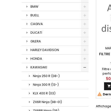
BMW
BUELL
CAGIVA
DUCATI
GILERA
MA
HARLEY DAVIDSON
FILTRE
HONDA
KAWASAKI
Filtr
perfo
Ninja 250 R (08-)
50
pour K
Ninja 300 R (13-)
KLX 400 R (03)

Derni
ZX6R Ninja (98-01)
Affichage 
ZX6RR Ninja (05)