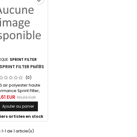
RQUE:
SPRINT FILTER
 SPRINT FILTER PM18S
(0)
e à air polyester haute
rmance Sprint Filter,
référence PM18S
,61 EUR
101,22 EUR
awasaki ZX6 R (98-01),
Ajouter au panier

ZX6 R (02)
ers articles en stock
1-1 de 1 article(s)