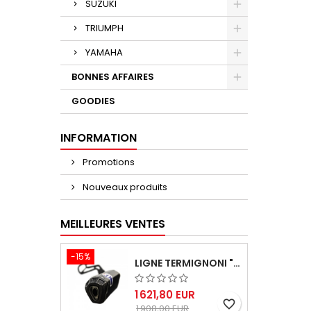
SUZUKI
TRIUMPH
YAMAHA
BONNES AFFAIRES
GOODIES
INFORMATION
Promotions
Nouveaux produits
MEILLEURES VENTES
-15%
LIGNE TERMIGNONI "BLACK EDITION" CARBONE POUR YAMAHA TMAX 560 2020-2024
1 621,80 EUR
favorite_border
1 908,00 EUR