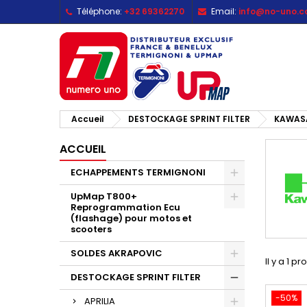
Téléphone:
+32 69362270
Email:
info@no-uno.
M
(
C
C
add_circle_outline
((
Vo
No
d'e
Accueil
DESTOCKAGE SPRINT FILTER
KAWAS
ACCUEIL
ECHAPPEMENTS TERMIGNONI
UpMap T800+
Reprogrammation Ecu
(flashage) pour motos et
scooters
SOLDES AKRAPOVIC
Il y a 1 pr
DESTOCKAGE SPRINT FILTER
-50%
APRILIA