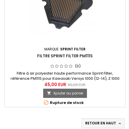
MARQUE:
SPRINT FILTER
FILTRE SPRINT FILTER PM111S
(0)
Filtre à air polyester haute performance Sprint Filter,
référence PM111S pour Kawasaki Versys 1000 (12-14), Z 1000
(10-13), Z 1000 SX (11-13)
45,00 EUR
90,00 EUR
Ajouter au panier


Rupture de stock
RETOUR EN HAUT
