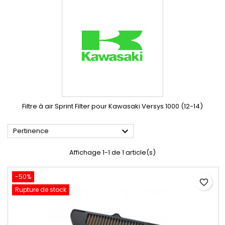
Filtre à air Sprint Filter pour Kawasaki Versys 1000 (12-14)

Pertinence
Affichage 1-1 de 1 article(s)
-50%
favorite_border
Rupture de stock