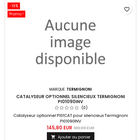
-19%
favorite_border
Promo !
MARQUE:
TERMIGNONI
CATALYSEUR OPTIONNEL SILENCIEUX TERMIGNONI
PI01090INV
(0)
Catalyseur optionnel PI01CAT pour silencieux Termignoni
PI01090INV
145,80 EUR
180,00 EUR
Ajouter au panier
