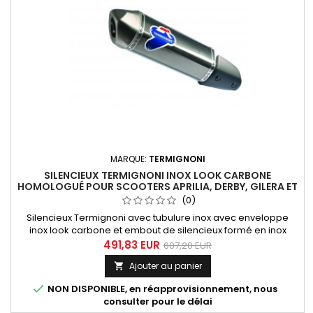
MARQUE:
TERMIGNONI
SILENCIEUX TERMIGNONI INOX LOOK CARBONE
HOMOLOGUÉ POUR SCOOTERS APRILIA, DERBY, GILERA ET
PIAGGIO
(0)
Silencieux Termignoni avec tubulure inox avec enveloppe
inox look carbone et embout de silencieux formé en inox
adaptable à de nombreux scooters. Ce système est
491,83 EUR
607,20 EUR
homologué lorsqu'il est combiné avec le catalyseur optionnel
Ajouter au panier

réf. PI01CAT

NON DISPONIBLE, en réapprovisionnement, nous
consulter pour le délai