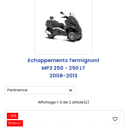
Echappements Termignoni
MP3 250 - 250 LT
2008-2013

Pertinence
Affichage 1-2 de 2 article(s)
-19%
favorite_border
Promo !