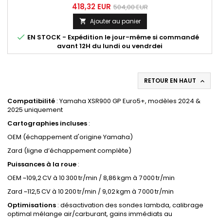
optimisées : échappement d'origine (OEM) : 109,15 CV à
418,32 EUR
504,00 EUR
10 300 rpm, 8,86 kgm à 7 000 rpm, Spark (ligne complète) :
Ajouter au panier

puissance comparable au kit Zard, à 112,5 CV à 10 200 rpm,
9 kgm à 7 000 rpm Amélioration couple, désactivation

EN STOCK - Expédition le jour-même si commandé
lambda,...
avant 12H du lundi ou vendrdei
RETOUR EN HAUT

Compatibilité
: Yamaha XSR900 GP Euro5+, modèles 2024 &
2025 uniquement
Cartographies incluses
:
OEM (échappement d'origine Yamaha)
Zard (ligne d’échappement complète)
Puissances à la roue
:
OEM ~109,2 CV à 10 300 tr/min / 8,86 kgm à 7 000 tr/min
Zard ~112,5 CV à 10 200 tr/min / 9,02 kgm à 7 000 tr/min
Optimisations
: désactivation des sondes lambda, calibrage
optimal mélange air/carburant, gains immédiats au