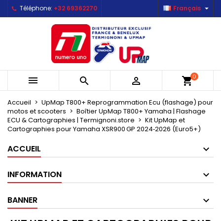

Téléphone:
+32 69362270
Français
×
×
×
×
Mes listes d'envies
((modalTitle))
Créer une liste d'envies
Connexion
Créer une nouvelle liste
add_circle_outline
((confirmMessage))
Vous devez être connecté pour ajouter des produits
Nom de la liste d'envies
à votre liste d'envies.
((cancelText))
((modalDeleteText))
0



shopping_cart
Annuler
Connexion
Annuler
Créer une liste d'envies
Accueil
UpMap T800+ Reprogrammation Ecu (flashage) pour
motos et scooters
Boîtier UpMap T800+ Yamaha | Flashage
ECU & Cartographies | Termignoni.store
Kit UpMap et
Cartographies pour Yamaha XSR900 GP 2024‑2026 (Euro5+)
ACCUEIL
INFORMATION
BANNER