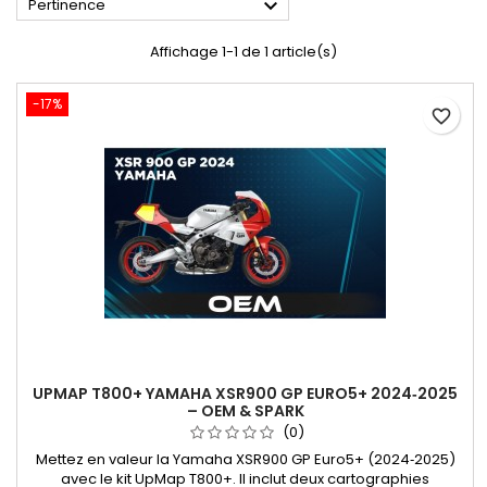

Pertinence
Affichage 1-1 de 1 article(s)
-17%
favorite_border
UPMAP T800+ YAMAHA XSR900 GP EURO5+ 2024‑2025
– OEM & SPARK
(0)
Mettez en valeur la Yamaha XSR900 GP Euro5+ (2024‑2025)
avec le kit UpMap T800+. Il inclut deux cartographies