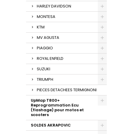
HARLEY DAVIDSON
MONTESA
KTM
MV AGUSTA
PIAGGIO
ROYAL ENFIELD
SUZUKI
TRIUMPH
PIECES DETACHEES TERMIGNONI
UpMap T800+
Reprogrammation Ecu
(flashage) pour motos et
scooters
SOLDES AKRAPOVIC