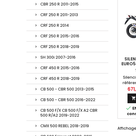
CBR 250 R 2011-2015
CRF 250 R 2011-2013
CRF 250 R 2014
CRF 250 R 2015-2016
CRF 250 R 2018-2019
SH 300i 2007-2016
SILE
EURO5
CRF 450 R 2015-2016
XL 7
Silenc
CRF 450 R 2018-2019
référe
Honda 
671
CB 500 - CBR 500 2013-2015
20
perfor
CB 500 - CBR 500 2016-2022
transfo

E
res
CB 500 F/X CB 500 F/X A2 CBR
cons
500 R/A2 2019-2022
en
CMX 500 REBEL 2018-2019
Affichage 