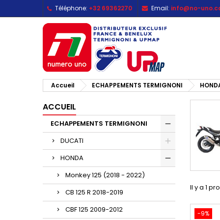
Téléphone:
+32 69362270
Email:
info@no-uno.
M
(
C
C
add_circle_outline
((
Vo
No
d'e
Accueil
ECHAPPEMENTS TERMIGNONI
HOND
ACCUEIL
ECHAPPEMENTS TERMIGNONI
DUCATI
HONDA
Monkey 125 (2018 - 2022)
Il y a 1 pr
CB 125 R 2018-2019
CBF 125 2009-2012
-9%