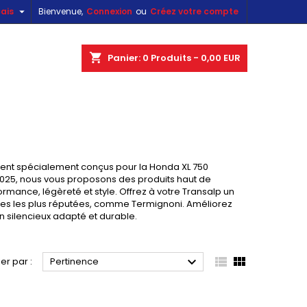

ais
Bienvenue,
Connexion
ou
Créez votre compte
×
×
×
×
shopping_cart
Panier:
0
Produits - 0,00 EUR
)
n
5
s
ent spécialement conçus pour la Honda XL 750
2025, nous vous proposons des produits haut de
ance, légèreté et style. Offrez à votre Transalp un
ues les plus réputées, comme Termignoni. Améliorez
n silencieux adapté et durable.



ier par :
Pertinence