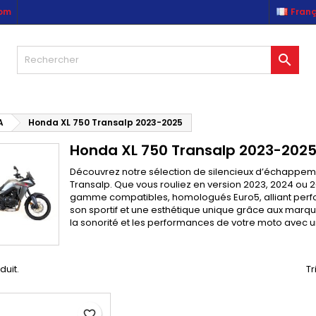
com
Franç
es listes d'envies
(modalTitle))
réer une liste d'envies
onnexion

Créer une nouvelle liste
confirmMessage))
us devez être connecté pour ajouter des produits à votre liste
m de la liste d'envies
nvies.
((cancelText))
((modalDeleteText)
A
Honda XL 750 Transalp 2023-2025
Annuler
Connexio
Honda XL 750 Transalp 2023-202
Annuler
Créer une liste d'envie
Découvrez notre sélection de silencieux d’échappem
Transalp. Que vous rouliez en version 2023, 2024 ou 
gamme compatibles, homologués Euro5, alliant perform
son sportif et une esthétique unique grâce aux marq
la sonorité et les performances de votre moto avec u
oduit.
Tr
favorite_border