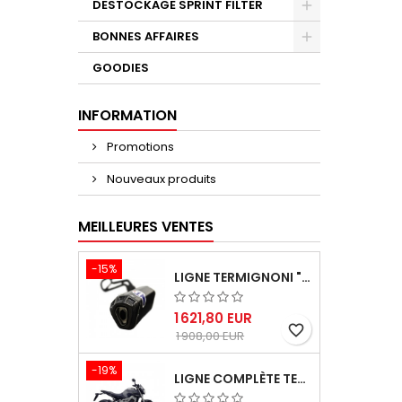
DESTOCKAGE SPRINT FILTER
BONNES AFFAIRES
GOODIES
INFORMATION
Promotions
Nouveaux produits
MEILLEURES VENTES
-15%
LIGNE TERMIGNONI "BLACK EDITION" CARBONE POUR YAMAHA TMAX 560 2020-2024
1 621,80 EUR
favorite_border
1 908,00 EUR
-19%
LIGNE COMPLÈTE TERMIGNONI TITANE YAMAHA MT-09 / XSR 900 / TRACER 900 (2014-2019) – PERFORMANCE & SON RACING