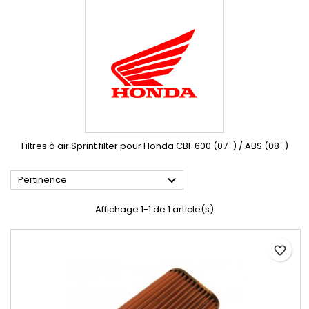
Filtres à air Sprint filter pour Honda CBF 600 (07-) / ABS (08-)

Pertinence
Affichage 1-1 de 1 article(s)
favorite_border