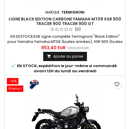
MARQUE:
TERMIGNONI
LIGNE BLACK EDITION CARBONE YAMAHA MT09 XSR 900
TRACER 900 TRACER 900 GT
(0)
EN DESTOCKAGE Ligne complète Termignoni "Black Edition"
pour Yamaha Yamaha MT09 (toutes années), XSR 900 (toutes
années), Tracer 900 et Tracer 900 GT. Compatible avec les
953,40 EUR
1 362,00 EUR
machines suivantes : Yamaha MT 09 2014-2020 Yamaha XSR
Ajouter au panier

900 2015 à 2020 Yamaha Tracer 900, Tracer 900 GT 2015 à
2020

EN STOCK, expédition le jour-même si commandé
avant 12H du lundi au vendredi
-19%
favorite_border
Promo !