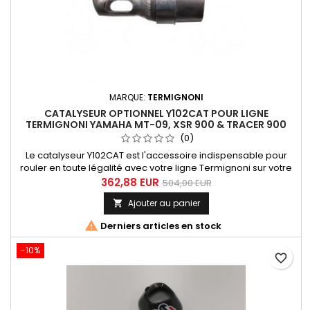
MARQUE:
TERMIGNONI
CATALYSEUR OPTIONNEL Y102CAT POUR LIGNE
TERMIGNONI YAMAHA MT-09, XSR 900 & TRACER 900
(0)
Le catalyseur Y102CAT est l'accessoire indispensable pour
rouler en toute légalité avec votre ligne Termignoni sur votre
Yamaha MT-09, XSR 900, Tracer 900 ou Tracer 900 GT.
362,88 EUR
504,00 EUR
Compatible avec toutes les années de production, il s'intègre
Ajouter au panier

parfaitement dans la ligne Y102090 et est livré avec son
certificat d'homologation Euro 4? garantie d'une conformité...

Derniers articles en stock
-10%
favorite_border