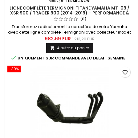
MARQUE:
TERMIGNONI
LIGNE COMPLÈTE TERMIGNONI TITANE YAMAHA MT-09 /
XSR 900 / TRACER 900 (2014-2019) – PERFORMANCE &
SON RACING
(0)
Transformez radicalement le caractère de votre Yamaha
avec cette ligne complète Termignoni avec collecteur inox et
silencieux full cabone.Gain de puissance, réduction de poids
982,69 EUR
1 213,20 EUR
et sonorité racing emblématique : un upgrade
Ajouter au panier

incontournable pour les passionnés exigeants.

UNIQUEMENT SUR COMMANDE AVEC DELAI 1 SEMAINE
-30%
favorite_border