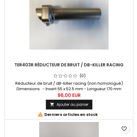
TER403R RÉDUCTEUR DE BRUIT / DB-KILLER RACING
(0)
Réducteur de bruit / dB-killer racing (non homologué)
Dimensions : - Insert 55 x 52.5 mm - Longueur 170 mm
96,00 EUR
Ajouter au panier


Derniers articles en stock
favorite_border