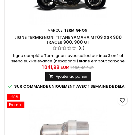
MARQUE:
TERMIGNONI
LIGNE TERMIGNONI TITANE YAMAHA MT09 XSR 900
TRACER 900, 900 GT
(0)
Ligne complète Termignoni avec collecteur inox 3 en 1 et
silencieux Relevance (hexagonal) titane embout carbone
pour Yamaha Yamaha MT09 XSR 900 et Tracer 900. Système
1 041,98 EUR
1 286,40 EUR
homologué EURO 4 avec option Y102CAT (vendu
Ajouter au panier

séparément). Compatible avec: Yamaha MT09 2014, 2015,
2016, 2017, 2018, 2019 Yamaha XSR 900 2015, 2016, 2017, 2018,

SUR COMMANDE UNIQUEMENT AVEC 1 SEMAINE DE DELAI
2019 Yamaha Tracer 900 2015,...
-28%
favorite_border
Promo !