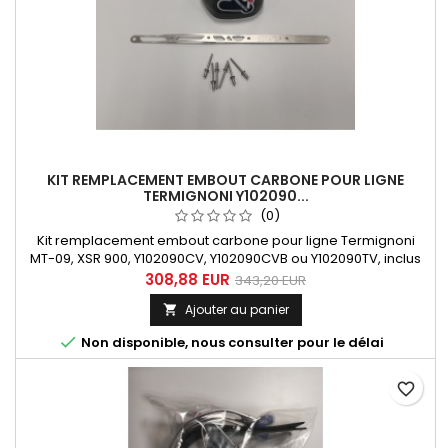
KIT REMPLACEMENT EMBOUT CARBONE POUR LIGNE
TERMIGNONI Y102090...
(0)
Kit remplacement embout carbone pour ligne Termignoni
MT-09, XSR 900, Y102090CV, Y102090CVB ou Y102090TV, inclus
embout carbone x1, bande sous-rivet avec gravure laser du
308,88 EUR
343,20 EUR
code d'homologation EEC x1, rivet borgne étanche inox x6.
Ajouter au panier


Non disponible, nous consulter pour le délai
favorite_border