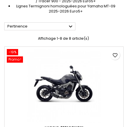
/ Tracer 900 - 2025-2026 Euro5+
Lignes Termignoni homologuées pour Yamaha MT-09
2025-2026 Euro5+

Pertinence
Affichage 1-8 de 8 article(s)
-19%
favorite_border
Promo !