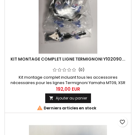
KIT MONTAGE COMPLET LIGNE TERMIGNONI Y102090...
(0)
Kit montage complet incluant tous les accessoires
nécessaires pour les lignes Termignoni Yamaha MT09, XSR
suivantes Y102090CV, Y102090CVB, Y102090TV.
192,00 EUR
Ajouter au panier


Derniers articles en stock
favorite_border