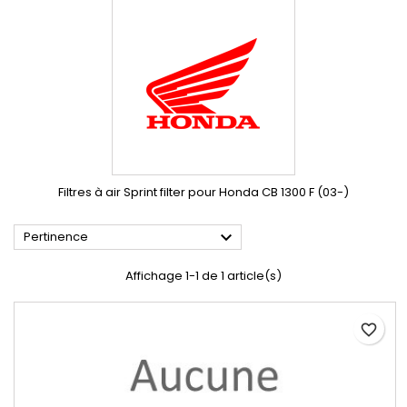
Filtres à air Sprint filter pour Honda CB 1300 F (03-)

Pertinence
Affichage 1-1 de 1 article(s)
favorite_border