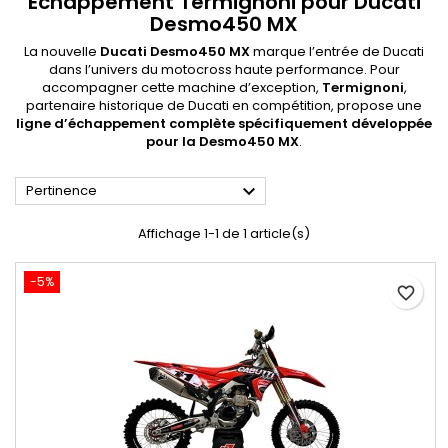
Échappement Termignoni pour Ducati
Desmo450 MX
La nouvelle
Ducati Desmo450 MX
marque l’entrée de Ducati
dans l’univers du motocross haute performance. Pour
accompagner cette machine d’exception,
Termignoni
,
partenaire historique de Ducati en compétition, propose une
ligne
d’échappement complète spécifiquement développée
pour la Desmo450 MX
.

Pertinence
Affichage 1-1 de 1 article(s)
-5%
favorite_border