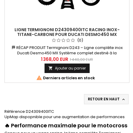
LIGNE TERMIGNONI D24309400ITC RACING INOX-
TITANE-CARBONE POUR DUCATI DESMO450 MX
(0)
🏁 RÉCAP PRODUIT Termignoni D243 – Ligne complète inox
Ducati Desmo450 MX Système complet destiné à la
compétition Collecteurs en acier inoxydable Silencieux avec
1 368,00 EUR
1 440,00 EUR
chemise en titane Embout carbone DB Killer amovible Logo
Ajouter au panier

haute résistance Aucune reprogrammation obligatoire
Compatible UpMap T800+ (optionnel) Usage racing / off-

Derniers articles en stock
road
RETOUR EN HAUT

Référence D24309400ITC
UpMap dispopnible pour une augmentation de performances
🔥 Performance maximale pour le motocross