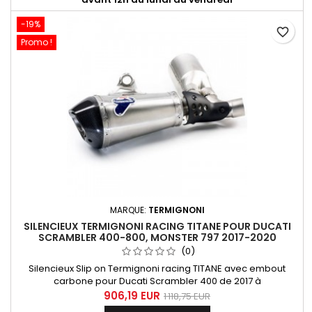
-19%
favorite_border
Promo !
MARQUE:
TERMIGNONI
SILENCIEUX TERMIGNONI RACING TITANE POUR DUCATI
SCRAMBLER 400-800, MONSTER 797 2017-2020
(0)
Silencieux Slip on Termignoni racing TITANE avec embout
carbone pour Ducati Scrambler 400 de 2017 à
2020, Scrambler 800 de 2015 à 2020 et Monster 797 de 2017 à
906,19 EUR
1 118,75 EUR
2020. Equipé d'un db-killer démontable, Livré sans clé Up-