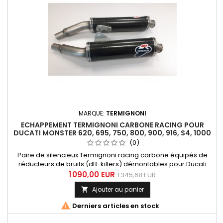
MARQUE:
TERMIGNONI
ECHAPPEMENT TERMIGNONI CARBONE RACING POUR
DUCATI MONSTER 620, 695, 750, 800, 900, 916, S4, 1000
(0)
Paire de silencieux Termignoni racing carbone équipés de
réducteurs de bruits (dB-killers) démontables pour Ducati
Monster 620, 695, 750, 800, 900, 916 S4, 1000. Référence
1 090,00 EUR
1 345,68 EUR
Termignoni D061, référence Ducati 96007700B. Ce produit
Ajouter au panier

n'est plus au catalogue Ducati mais il est stock chez Numéro
Uno et livrable sous 2-3 jours ouvrés après commande.

Derniers articles en stock