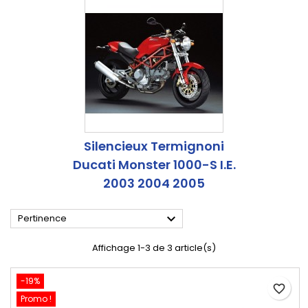
Silencieux Termignoni
Ducati Monster 1000-S I.E.
2003 2004 2005

Pertinence
Affichage 1-3 de 3 article(s)
-19%
favorite_border
Promo !