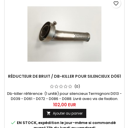
favorite_border
RÉDUCTEUR DE BRUIT / DB-KILLER POUR SILENCIEUX D061
(0)
Db-killer référence (1 unité) pour silencieux Termignoni D013 -
D039 - D061 - D072 - D086 - D088. Livré avec vis de fixation.
102,00 EUR
Ajouter au panier


EN STOCK, expédition le jour-même si commandé
avant 12h du lundi au vendredi