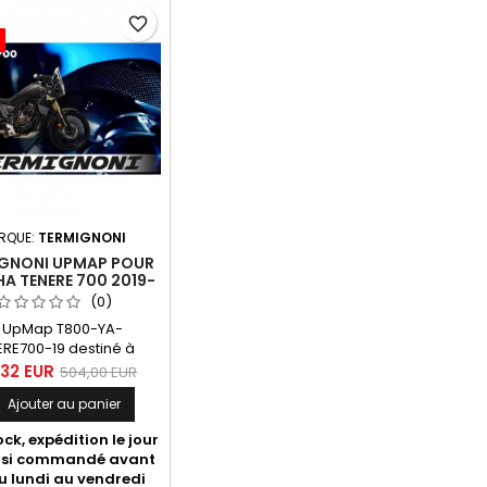
favorite_border
RQUE:
TERMIGNONI
GNONI UPMAP POUR
A TENERE 700 2019-
2020
(0)
t UpMap T800-YA-
ERE700-19 destiné à
aha Tenere 700 2019-
,32 EUR
504,00 EUR
Inclus, boitier T800 et
Ajouter au panier

e SL170601. 20 maps
bles pour silencieux ou
ck, expédition le jour
complètes Termignoni,
si commandé avant
et Akrapovic avec ou
u lundi au vendredi
odification de boîte à