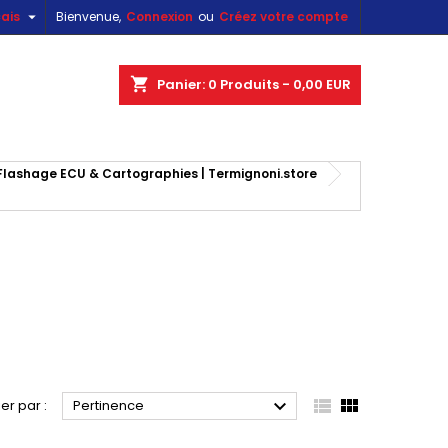

ais
Bienvenue,
Connexion
ou
Créez votre compte
×
×
×
×
shopping_cart
Panier:
0
Produits - 0,00 EUR
)
lashage ECU & Cartographies | Termignoni.store
n
s



ier par :
Pertinence