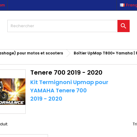
com
Franç
es listes d'envies
(modalTitle))
réer une liste d'envies
onnexion

Créer une nouvelle liste
confirmMessage))
us devez être connecté pour ajouter des produits à votre liste
m de la liste d'envies
nvies.
((cancelText))
((modalDeleteText)
shage) pour motos et scooters
Boîtier UpMap T800+ Yamaha | F
Annuler
Connexio
Annuler
Créer une liste d'envie
Tenere 700 2019 - 2020
Kit Termignoni Upmap pour
YAMAHA Tenere 700
2019 - 2020
oduit.
Tr