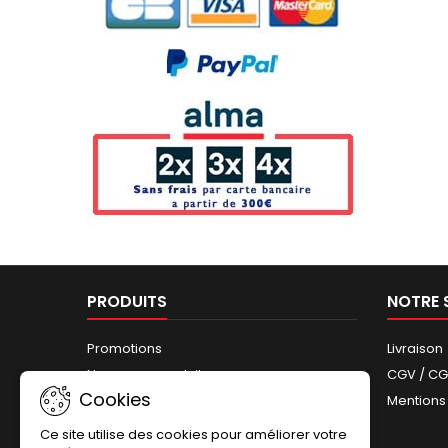
PRODUITS
NOTRE 
Promotions
Livraison
Nouveaux produits
CGV / C
Cookies
Meilleures ventes
Mentions
Plan du site
Ce site utilise des cookies pour améliorer votre