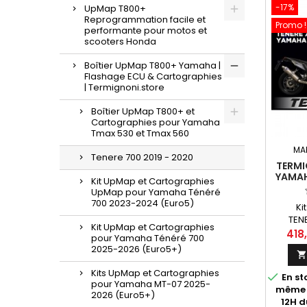
-17%
UpMap T800+
Reprogrammation facile et
Promo !
performante pour motos et
scooters Honda
Boîtier UpMap T800+ Yamaha |
Flashage ECU & Cartographies
| Termignoni.store
Boîtier UpMap T800+ et
Cartographies pour Yamaha
Tmax 530 et Tmax 560
MA
Tenere 700 2019 - 2020
TERMI
YAMAH
Kit UpMap et Cartographies
UpMap pour Yamaha Ténéré
700 2023-2024 (Euro5)
Ki
TEN
Kit UpMap et Cartographies
la Yam
418
pour Yamaha Ténéré 700
2020. 
2025-2026 (Euro5+)
câbl
disponi
Kits UpMap et Cartographies

En sto
lignes 
pour Yamaha MT-07 2025-
même 
Arrow 
2026 (Euro5+)
12H d
sans m