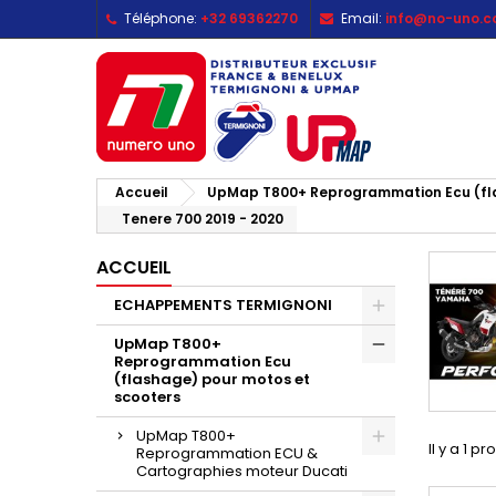
Téléphone:
+32 69362270
Email:
info@no-uno.
M
(
C
C
add_circle_outline
((
Vo
No
d'e
Accueil
UpMap T800+ Reprogrammation Ecu (fla
Tenere 700 2019 - 2020
ACCUEIL
ECHAPPEMENTS TERMIGNONI
UpMap T800+
Reprogrammation Ecu
(flashage) pour motos et
scooters
UpMap T800+
Il y a 1 pr
Reprogrammation ECU &
Cartographies moteur Ducati