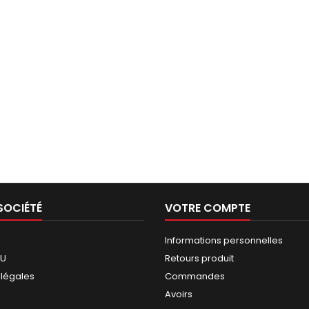
SOCIÉTÉ
VOTRE COMPTE
Informations personnelles
GU
Retours produit
 légales
Commandes
Avoirs