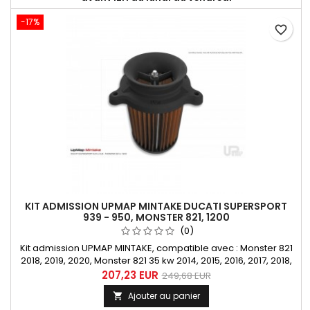
-17%
favorite_border
KIT ADMISSION UPMAP MINTAKE DUCATI SUPERSPORT
939 - 950, MONSTER 821, 1200
(0)
Kit admission UPMAP MINTAKE, compatible avec : Monster 821
2018, 2019, 2020, Monster 821 35 kw 2014, 2015, 2016, 2017, 2018,
2019, 2020, Monster 821 70 kw 2018, Monster 1200 &amp; 1200 S
207,23 EUR
249,68 EUR
de 2014, 2015, 2016, 2017, 2018, 2019, 2020, 2021, SuperSport 939,
Ajouter au panier

939 S, 939 35 kw, 939 70 kw 2017, 2018, 2019, 2020, SuperSport