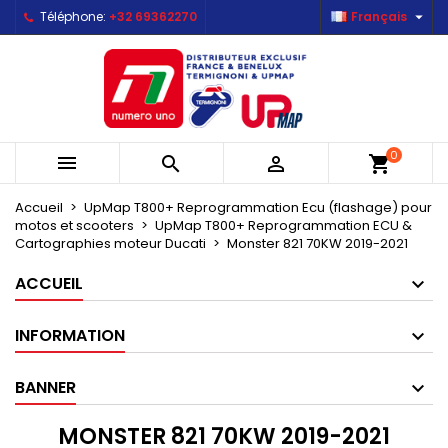

Téléphone:
+32 69362270
Français
×
×
×
×
Mes listes d'envies
((modalTitle))
Créer une liste d'envies
Connexion
Créer une nouvelle liste
add_circle_outline
((confirmMessage))
Vous devez être connecté pour ajouter des produits
Nom de la liste d'envies
à votre liste d'envies.
((cancelText))
((modalDeleteText))
0



shopping_cart
Annuler
Connexion
Annuler
Créer une liste d'envies
Accueil
UpMap T800+ Reprogrammation Ecu (flashage) pour
motos et scooters
UpMap T800+ Reprogrammation ECU &
Cartographies moteur Ducati
Monster 821 70KW 2019-2021
ACCUEIL
INFORMATION
BANNER
MONSTER 821 70KW 2019-2021