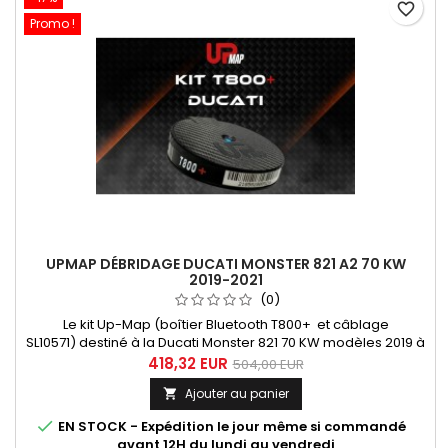
favorite_border
Promo !
UPMAP DÉBRIDAGE DUCATI MONSTER 821 A2 70 KW
2019-2021
(0)
Le kit Up-Map (boîtier Bluetooth T800+ et câblage
SL10571) destiné à la Ducati Monster 821 70 KW modèles 2019 à
2021 dont il permet le débridage en offrant le choix entre 3
418,32 EUR
504,00 EUR
maps correspondant à 3 configurations différentes:
Ajouter au panier

silencieux d'origine, silencieux Termignoni D178 (ref. Ducati
96481461A) avec db killer, silencieux Termignoni D178 (ref.

EN STOCK - Expédition le jour même si commandé
Ducati...
avant 12H du lundi au vendredi