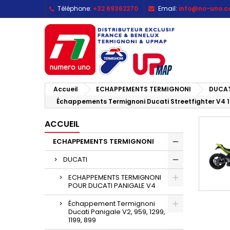
Téléphone:
+32 69362270
Email:
info@no-uno.
M
(
C
C
add_circle_outline
((
Vo
No
d'e
Accueil
ECHAPPEMENTS TERMIGNONI
DUCAT
Échappements Termignoni Ducati Streetfighter V4 1
ACCUEIL
ECHAPPEMENTS TERMIGNONI
DUCATI
ECHAPPEMENTS TERMIGNONI
POUR DUCATI PANIGALE V4
Échappement Termignoni
Ducati Panigale V2, 959, 1299,
1199, 899