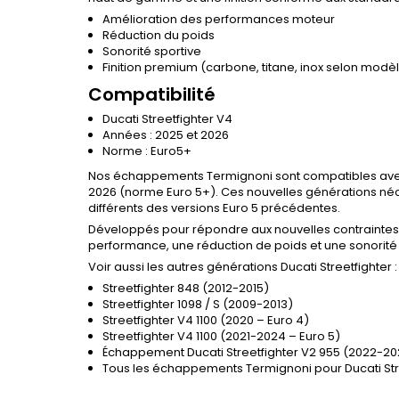
Amélioration des performances moteur
Réduction du poids
Sonorité sportive
Finition premium (carbone, titane, inox selon modè
Compatibilité
Ducati Streetfighter V4
Années : 2025 et 2026
Norme : Euro5+
Nos échappements Termignoni sont compatibles ave
2026 (norme Euro 5+). Ces nouvelles générations né
différents des versions Euro 5 précédentes.
Développés pour répondre aux nouvelles contraintes
performance, une réduction de poids et une sonorité 
Voir aussi les autres générations Ducati Streetfighter :
Streetfighter 848 (2012-2015)
Streetfighter 1098 / S (2009-2013)
Streetfighter V4 1100 (2020 – Euro 4)
Streetfighter V4 1100 (2021-2024 – Euro 5)
Échappement Ducati Streetfighter V2 955 (2022-2
Tous les échappements Termignoni pour Ducati Str