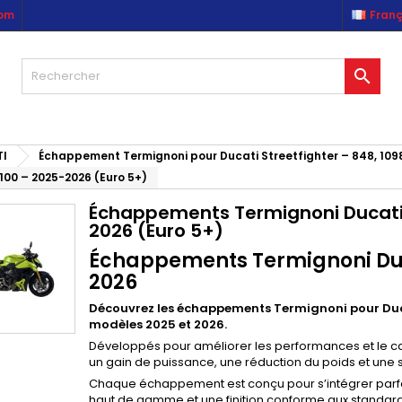
com
Franç
es listes d'envies
(modalTitle))
réer une liste d'envies
onnexion

Créer une nouvelle liste
confirmMessage))
us devez être connecté pour ajouter des produits à votre liste
m de la liste d'envies
nvies.
((cancelText))
((modalDeleteText)
I
Échappement Termignoni pour Ducati Streetfighter – 848, 1098
Annuler
Connexio
100 – 2025-2026 (Euro 5+)
Annuler
Créer une liste d'envie
Échappements Termignoni Ducati 
2026 (Euro 5+)
Échappements Termignoni Duca
2026
Découvrez les échappements Termignoni pour Duca
modèles 2025 et 2026.
Développés pour améliorer les performances et le ca
un gain de puissance, une réduction du poids et une 
Chaque échappement est conçu pour s’intégrer parfa
haut de gamme et une finition conforme aux standard