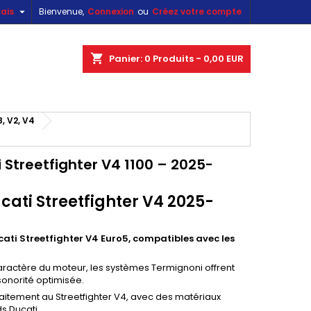

ais
Bienvenue,
Connexion
ou
Créez votre compte
×
×
×
×
shopping_cart
Panier:
0
Produits - 0,00 EUR
)
, V2, V4
n
s
Streetfighter V4 1100 – 2025-
ti Streetfighter V4 2025-
ti Streetfighter V4 Euro5, compatibles avec les
ractère du moteur, les systèmes Termignoni offrent
sonorité optimisée.
itement au Streetfighter V4, avec des matériaux
s Ducati.