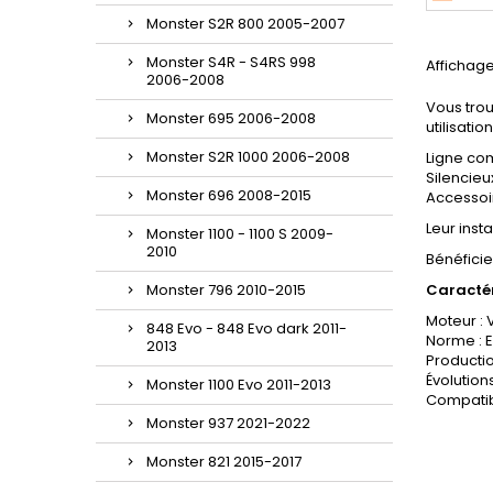
2025-2
Monster S2R 800 2005-2007
haut de
perfor
Monster S4R - S4RS 998
Affichage
exc
2006-2008
sile
Vous trou
Monster 695 2006-2008
anodis
utilisati
Monster S2R 1000 2006-2008
Ligne co
Silencieu
Monster 696 2008-2015
Accessoi
Leur inst
Monster 1100 - 1100 S 2009-
2010
Bénéfici
Monster 796 2010-2015
Caractér
Moteur : 
848 Evo - 848 Evo dark 2011-
Norme : 
2013
Productio
Évolutio
Monster 1100 Evo 2011-2013
Compatibi
Monster 937 2021-2022
Monster 821 2015-2017