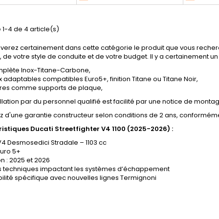
026 (Euro5+). Version
(Euro5+). Version haut de
et de co
 gamme alliant style et
gamme alliant style et
envoûtan
mance : finition noire
performance, avec embout
100% r
 1-4 de 4 article(s)
lusive, embout de
de silencieux Alu CNC anodisé
repose-
ncieux Alu usiné CNC
noir, protection anti-chaleur
usage du
verez certainement dans cette catégorie le produit que vous recher
é noir et protection...
carbone. Gain de puissance
circuit. 
on, de votre style de conduite et de votre budget. Il y a certainement 
et réduction...
mplète Inox-Titane-Carbone,
x adaptables compatibles Euro5+, finition Titane ou Titane Noir,
res comme supports de plaque,
allation par du personnel qualifié est facilité par une notice de montag
ez d'une garantie constructeur selon conditions de 2 ans, conformé
istiques Ducati Streetfighter V4 1100 (2025-2026) :
V4 Desmosedici Stradale – 1103 cc
Euro 5+
n : 2025 et 2026
ns techniques impactant les systèmes d’échappement
lité spécifique avec nouvelles lignes Termignoni