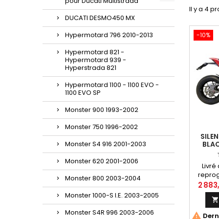
pour Ducati Multistrada
Il y a 4 p
DUCATI DESMO450 MX
Hypermotard 796 2010-2013
-10%
Hypermotard 821 -
Hypermotard 939 -
Hyperstrada 821
Hypermotard 1100 - 1100 EVO -
1100 EVO SP
Monster 900 1993-2002
Monster 750 1996-2002
SILE
Monster S4 916 2001-2003
BLAC
PAN
STREE
Monster 620 2001-2006
Livré
repro
Monster 800 2003-2004
un acc
2 883
écha
Monster 1000-S I.E. 2003-2005
Term
EDITIO
Monster S4R 996 2003-2006

Derni
V4 / V