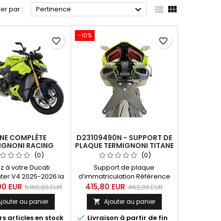



ier par :
Pertinence
-10%
favorite_border
favorite_border
GNE COMPLÈTE
D23109490N - SUPPORT DE
IGNONI RACING
PLAQUE TERMIGNONI TITANE
STREETFIGHTER V4
NOIR POUR DUCATI
(0)
(0)
26 | INOX-TITANE-
PANIGALE V4 /
z à votre Ducati
Support de plaque
CARBONE
STREETFIGHTER V4 2025
hter V4 2025-2026 la
d’immatriculation Référence
omplète Termignoni
D23109490N Marque
00 EUR
415,80 EUR
5 160,00 EUR
462,00 EUR
g en Inox-Titane-
Termignoni Compatible avec
jouter au panier
Ajouter au panier

. Un échappement
Ducati Panigale V4 (2025) /
ur les performances
Panigale V4 S (2025) /

s articles en stock
Livraison à partir de fin
: , plus de puissance
Streetfighter V4 (2025) /