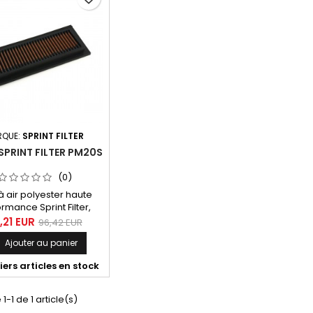
RQUE:
SPRINT FILTER
 SPRINT FILTER PM20S
(0)
e à air polyester haute
rmance Sprint Filter,
érence PM20S pour
,21 EUR
96,42 EUR
aki Kawasaki ZX6 RR
Ajouter au panier

5), ZX6 R 636 (05)
ers articles en stock
1-1 de 1 article(s)