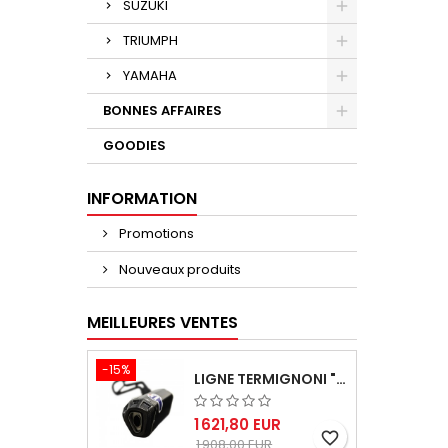
SUZUKI
TRIUMPH
YAMAHA
BONNES AFFAIRES
GOODIES
INFORMATION
Promotions
Nouveaux produits
MEILLEURES VENTES
-15%
LIGNE TERMIGNONI "BLACK EDITION" CARBONE POUR YAMAHA TMAX 560 2020-2024
1 621,80 EUR
favorite_border
1 908,00 EUR