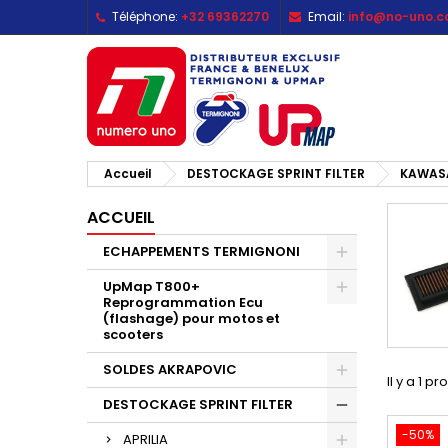
Téléphone:
+32 69362270
Email:
info@no-uno.
M
(
C
C
add_circle_outline
((
Vo
No
d'e
Accueil
DESTOCKAGE SPRINT FILTER
KAWAS
ACCUEIL
ECHAPPEMENTS TERMIGNONI
UpMap T800+
Reprogrammation Ecu
(flashage) pour motos et
scooters
SOLDES AKRAPOVIC
Il y a 1 pr
DESTOCKAGE SPRINT FILTER
-50%
APRILIA