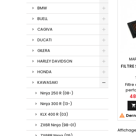
BMW
BUELL
CAGIVA
DUCATI
GILERA
MA
HARLEY DAVIDSON
FILTRE
HONDA
KAWASAKI
Filtr
perfo
Ninja 250 R (08-)
réf
48
Kawas
Ninja 300 R (13-)
(0
KLX 400 R (03)

Derni
ZX6R Ninja (98-01)
Affichage 
ZX6RR Ninja (05)