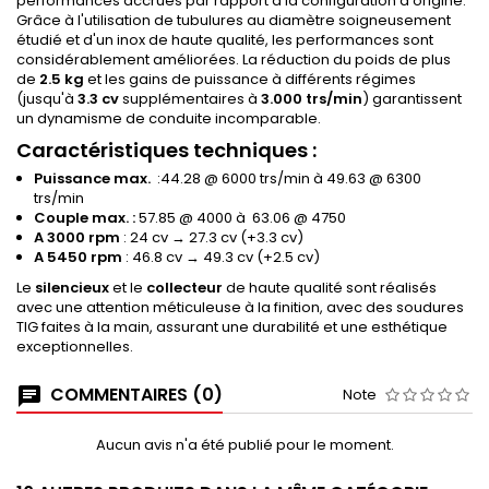
performances accrues par rapport à la configuration d'origine.
Grâce à l'utilisation de tubulures au diamètre soigneusement
étudié et d'un inox de haute qualité, les performances sont
considérablement améliorées. La réduction du poids de plus
de
2.5 kg
et les gains de puissance à différents régimes
(jusqu'à
3.3 cv
supplémentaires à
3.000 trs/min
) garantissent
un dynamisme de conduite incomparable.
Caractéristiques techniques
:
Puissance max.
:44.28 @ 6000 trs/min à 49.63 @ 6300
trs/min
Couple max. :
57.85 @ 4000 à 63.06 @ 4750
A 3000 rpm
: 24 cv → 27.3 cv (+3.3 cv)
A 5450 rpm
: 46.8 cv → 49.3 cv (+2.5 cv)
Le
silencieux
et le
collecteur
de haute qualité sont réalisés
avec une attention méticuleuse à la finition, avec des soudures
TIG faites à la main, assurant une durabilité et une esthétique
exceptionnelles.
COMMENTAIRES (0)
Note
Aucun avis n'a été publié pour le moment.