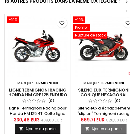
16 AUTRES PRODUITS DANS LA MÊME CATÉGORIE :
>
<
-19%
-19%
favorite_border
favorite_border
Promo !
Rupture de stock
MARQUE:
TERMIGNONI
MARQUE:
TERMIGNONI
LIGNE TERMIGNONI RACING
SILENCIEUX TERMIGNONI
HONDA HM CRE 125 ENDURO
CONIQUE HEXAGONAL
TITANE CARBONE POUR
(0)
(0)
HONDA CBR 1000 RR 2017-
Ligne Termignoni Racing pour
Silencieux d échappement
2019
Honda HM 125 4T. Cette ligne
"slip on" Termignoni racing,
est compatible avec les
court Style Moto GP, adaptable
330,48 EUR
669,71 EUR
408,00 EUR
826,80 EUR
machines suivantes : - HM CRE
au collecteur d'origine finition
Ajouter au panier
Ajouter au panier


125 F - HM CRE F 125 RR, - HM
titane - carbone pour Honda