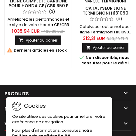
LIGNE COMPLÈTE CARBONE
MARQUE:
TERMIGNONI
POUR HONDA CB/CBR 650 F
CATALYSEUR LIGNE
(2014-2025), PERFORMANCE
(0)
TERMIGNONI H131090
& HOMOLOGATION EURO4
(0)
Améliorez les performances et
le style de votre Honda CB/CBR
Catalyseur optionnel pour
650 F (2014-2025) avec cette
1 035,94 EUR
1 438,80 EUR
ligne Termignoni H131090..
ligne d’échappement en inox 4
destinée aux Honda CB / CBR
312,31 EUR
343,20 EUR
Ajouter au panier

en 1. Son silencieux tout
650 modèles 2014 à 2018. Livré
carbone (enveloppe et
Ajouter au panier

avec notice d'installation et

Derniers articles en stock
embout de silencieux) offre un
certificat d'homologation

design sportif et une sonorité
Non disponible, nous
Européen.
optimisée. 💡 Homologation :
consulter pour le délai.
Conforme à la norme Euro4
avec catalyseur optionnel (réf.
H131CAT).🔧 Performance :
Léger, robuste...

PRODUITS
Cookies

NOTRE SOCIÉTÉ
Ce site utilise des cookies pour améliorer votre
expérience de navigation.

VOTRE COMPTE
Pour plus d'informations, consultez notre
Politique de confidentialité
.