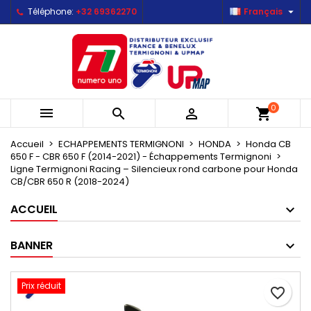

Téléphone:
+32 69362270
Français
×
×
×
Mes listes d'envies
Créer une liste d'envies
Connexion
Créer une nouvelle liste
add_circle_outline
Vous devez être connecté pour ajouter des produits
Nom de la liste d'envies
à votre liste d'envies.
0



shopping_cart
Annuler
Connexion
Annuler
Créer une liste d'envies
Accueil
ECHAPPEMENTS TERMIGNONI
HONDA
Honda CB
650 F - CBR 650 F (2014-2021) - Échappements Termignoni
Ligne Termignoni Racing – Silencieux rond carbone pour Honda
CB/CBR 650 R (2018-2024)
ACCUEIL
BANNER
Prix réduit
favorite_border