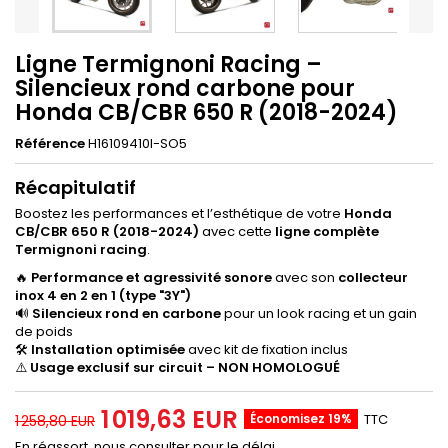
Ligne Termignoni Racing –
Silencieux rond carbone pour
Honda CB/CBR 650 R (2018-2024)
Référence
H16109410I-SO5
Récapitulatif
Boostez les performances et l’esthétique de votre
Honda
CB/CBR 650 R (2018-2024)
avec cette
ligne complète
Termignoni racing
.
🔥
Performance et agressivité sonore
avec son
collecteur
inox 4 en 2 en 1 (type "3Y")
🔊
Silencieux rond en carbone
pour un look racing et un gain
de poids
🛠
Installation optimisée
avec kit de fixation inclus
⚠️
Usage exclusif sur circuit – NON HOMOLOGUÉ
1 019,63 EUR
Économisez 19%
TTC
1 258,80 EUR
En réassort, nous consulter pour le délai