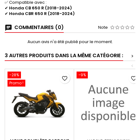
✅ Compatible avec :
✔
Honda CB 650 R (2018-2024)
✔
Honda CBR 650 R (2018-2024)
COMMENTAIRES (0)
Note
Aucun avis n'a été publié pour le moment.
3 AUTRES PRODUITS DANS LA MÊME CATÉGORIE :
>
<
-28%
-9%
favorite_border
favorite_border
Promo !