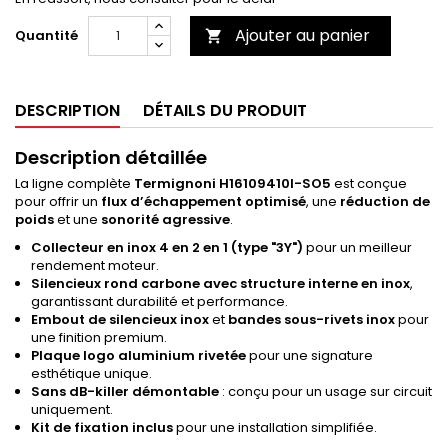
Ajouter au panier
Quantité

DESCRIPTION
DÉTAILS DU PRODUIT
Description détaillée
La ligne complète
Termignoni H16109410I-SO5
est conçue
pour offrir un
flux d’échappement optimisé
, une
réduction de
poids
et une
sonorité agressive
.
Collecteur en inox 4 en 2 en 1 (type "3Y")
pour un meilleur
rendement moteur.
Silencieux rond carbone avec structure interne en inox
,
garantissant durabilité et performance.
Embout de silencieux inox
et
bandes sous-rivets inox
pour
une finition premium.
Plaque logo aluminium rivetée
pour une signature
esthétique unique.
Sans dB-killer démontable
: conçu pour un usage sur circuit
uniquement.
Kit de fixation inclus
pour une installation simplifiée.