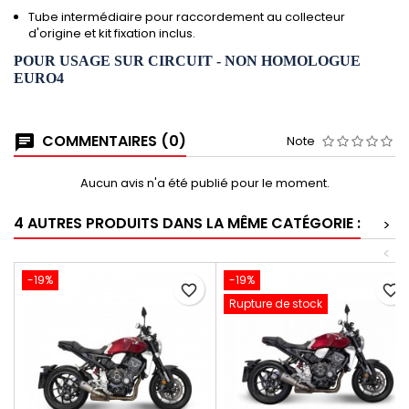
Tube intermédiaire pour raccordement au collecteur
d'origine et kit fixation inclus.
POUR USAGE SUR CIRCUIT - NON HOMOLOGUE
EURO4
COMMENTAIRES (0)
Note
Aucun avis n'a été publié pour le moment.
4 AUTRES PRODUITS DANS LA MÊME CATÉGORIE :
>
<
-19%
-19%
favorite_border
favorite_border
Rupture de stock