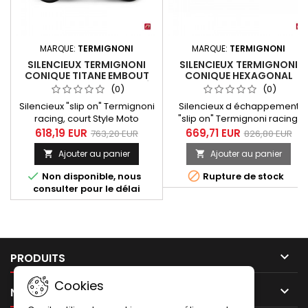
MARQUE:
TERMIGNONI
MARQUE:
TERMIGNONI
SILENCIEUX TERMIGNONI
SILENCIEUX TERMIGNONI
CONIQUE TITANE EMBOUT
CONIQUE HEXAGONAL
ALUMINIUM CNC ANODISÉ
TITANE CARBONE POUR
(0)
(0)
POUR HONDA CB 1000 R
HONDA CB 1000 R 2018-201
Silencieux "slip on" Termignoni
Silencieux d échappement
2018-2019
racing, court Style Moto
"slip on" Termignoni racing,
GP, conique finition titane avec
court Style Moto GP, adaptable
618,19 EUR
669,71 EUR
763,20 EUR
826,80 EUR
embout aluminium CNC
au collecteur d'origine finition
Ajouter au panier
Ajouter au panier


anodisé adatable au
titane - carbone pour Honda
collecteur d'origine
CB 1000 R 2018 et 2019.


Non disponible, nous
Rupture de stock
pour Honda CB 1000 R 2018
Silencieux équipé d'un
consulter pour le délai
et 2019. Silencieux équipé d'un
réducteur de bruit (db-killer)
réducteur de bruit (db-killer)
démontable.
démontable.

PRODUITS
Cookies

NOTRE SOCIÉTÉ