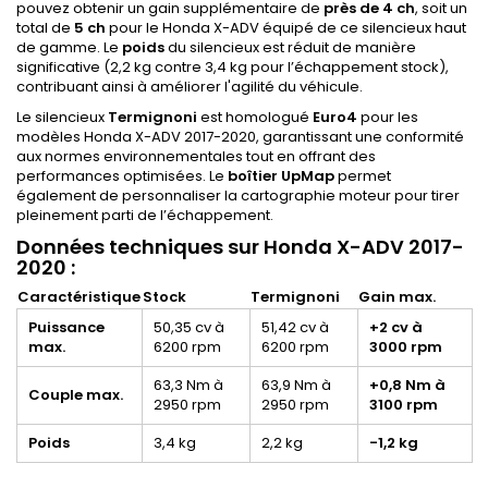
pouvez obtenir un gain supplémentaire de
près de 4 ch
, soit un
total de
5 ch
pour le Honda X-ADV équipé de ce silencieux haut
de gamme. Le
poids
du silencieux est réduit de manière
significative (2,2 kg contre 3,4 kg pour l’échappement stock),
contribuant ainsi à améliorer l'agilité du véhicule.
Le silencieux
Termignoni
est homologué
Euro4
pour les
modèles Honda X-ADV 2017-2020, garantissant une conformité
aux normes environnementales tout en offrant des
performances optimisées. Le
boîtier UpMap
permet
également de personnaliser la cartographie moteur pour tirer
pleinement parti de l’échappement.
Données techniques sur Honda X-ADV 2017-
2020 :
Caractéristique
Stock
Termignoni
Gain max.
Puissance
50,35 cv à
51,42 cv à
+2 cv à
max.
6200 rpm
6200 rpm
3000 rpm
63,3 Nm à
63,9 Nm à
+0,8 Nm à
Couple max.
2950 rpm
2950 rpm
3100 rpm
Poids
3,4 kg
2,2 kg
-1,2 kg