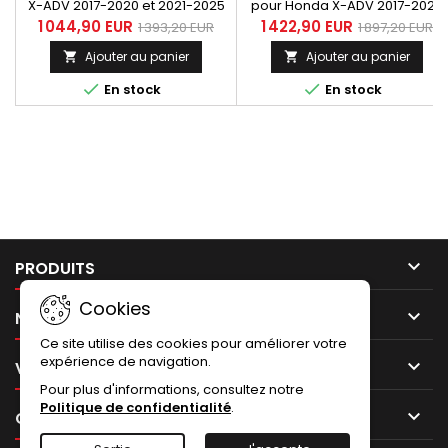
X-ADV 2017-2020 et 2021-2025
pour Honda X-ADV 2017-2020
(Euro5), comprend silencieux +
et 2021-2025 (Euro5),
1 044,90 EUR
1 422,90 EUR
1 393,20 EUR
1 897,20 EUR
collecteur + protection anti-
comprend silencieux +
Ajouter au panier
Ajouter au panier


chaleur carbone.
collecteur + protection anti-
chaleur carbone + kit Upmap.


En stock
En stock

PRODUITS
Cookies

NOTRE SOCIÉTÉ
Ce site utilise des cookies pour améliorer votre
expérience de navigation.

VOTRE COMPTE
Pour plus d'informations, consultez notre
Politique de confidentialité
.

CONTACT