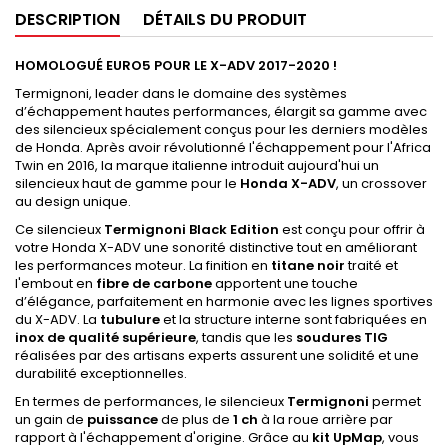
DESCRIPTION
DÉTAILS DU PRODUIT
HOMOLOGUÉ EURO5 POUR LE X-ADV 2017-2020 !
Termignoni, leader dans le domaine des systèmes
d’échappement hautes performances, élargit sa gamme avec
des silencieux spécialement conçus pour les derniers modèles
de Honda. Après avoir révolutionné l'échappement pour l'Africa
Twin en 2016, la marque italienne introduit aujourd'hui un
silencieux haut de gamme pour le
Honda X-ADV
, un crossover
au design unique.
Ce silencieux
Termignoni Black Edition
est conçu pour offrir à
votre Honda X-ADV une sonorité distinctive tout en améliorant
les performances moteur. La finition en
titane noir
traité et
l'embout en
fibre de carbone
apportent une touche
d’élégance, parfaitement en harmonie avec les lignes sportives
du X-ADV. La
tubulure
et la structure interne sont fabriquées en
inox de qualité supérieure
, tandis que les
soudures TIG
réalisées par des artisans experts assurent une solidité et une
durabilité exceptionnelles.
En termes de performances, le silencieux
Termignoni
permet
un gain de
puissance
de plus de
1 ch
à la roue arrière par
rapport à l'échappement d'origine. Grâce au
kit UpMap
, vous