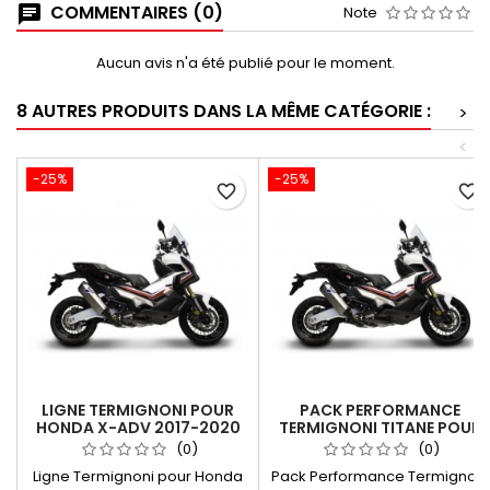
COMMENTAIRES (0)
Note
Aucun avis n'a été publié pour le moment.
8 AUTRES PRODUITS DANS LA MÊME CATÉGORIE :
>
<
-25%
-25%
favorite_border
favorite_border
LIGNE TERMIGNONI POUR
PACK PERFORMANCE
HONDA X-ADV 2017-2020
TERMIGNONI TITANE POUR
(EURO4) ET 2021-2025
HONDA X-ADV 2017-2025
(0)
(0)
(EURO5)
(EURO4 & EURO5)
Ligne Termignoni pour Honda
Pack Performance Termignoni