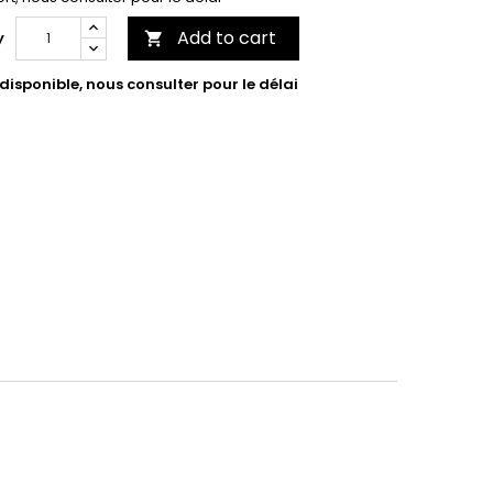
Add to cart
y

isponible, nous consulter pour le délai