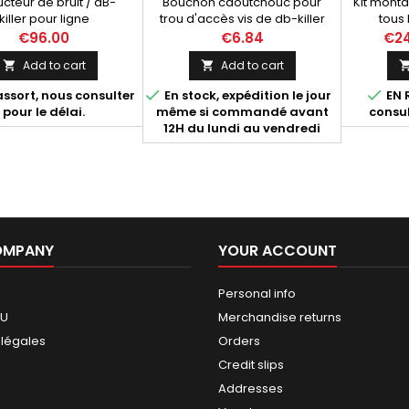
cteur de bruit / dB-
Bouchon caoutchouc pour
Kit monta
killer pour ligne
trou d'accès vis de db-killer
tous
ignoni homologuée
(diamètre trou 10mm).
nécessaire
€96.00
€6.84
€24
00 et 530. Compatible
lignes c
Add to cart
Add to cart


c: Ligne Termignoni
Tmax
oguée Yamaha Tmax


assort, nous consulter
En stock, expédition le jour
EN 
 (01-03) et (08-11):
pour le délai.
même si commandé avant
consul
0IV, Ligne Termignoni
12H du lundi au vendredi
oguée Yamaha Tmax
012-2016: Y099080CV,
Y099080CVB.
OMPANY
YOUR ACCOUNT
Personal info
GU
Merchandise returns
 légales
Orders
Credit slips
Addresses