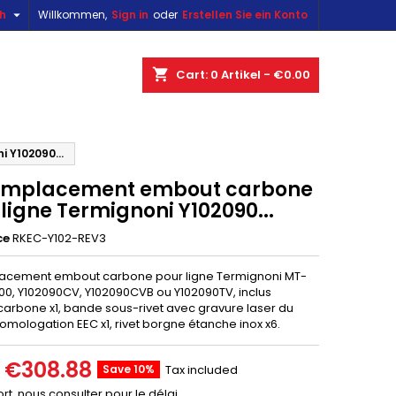

sh
Willkommen,
Sign in
oder
Erstellen Sie ein Konto
×
×
×
shopping_cart
Cart:
0
Artikel - €0.00
n
 Y102090...
remplacement embout carbone
t
ligne Termignoni Y102090...
ce
RKEC-Y102-REV3
lacement embout carbone pour ligne Termignoni MT-
900, Y102090CV, Y102090CVB ou Y102090TV, inclus
arbone x1, bande sous-rivet avec gravure laser du
omologation EEC x1, rivet borgne étanche inox x6.
€308.88
Save 10%
Tax included
rt, nous consulter pour le délai