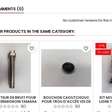
MENTS (0)
No customer reviews for the 
ER PRODUCTS IN THE SAME CATEGORY:
-20%
favorite_border
favorite_border
On sale!
TEUR DE BRUIT POUR
BOUCHON CAOUTCHOUC
KIT M
 TERMIGNONI YAMAHA
POUR TROU D'ACCÈS VIS DE
LIGNE 
TMAX 530
DB-KILLER
(0)
(0)