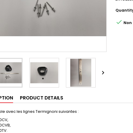
Quantit

Non d

PTION
PRODUCT DETAILS
e avec les lignes Termignoni suivantes :
0CV,
0CVB,
0TV.