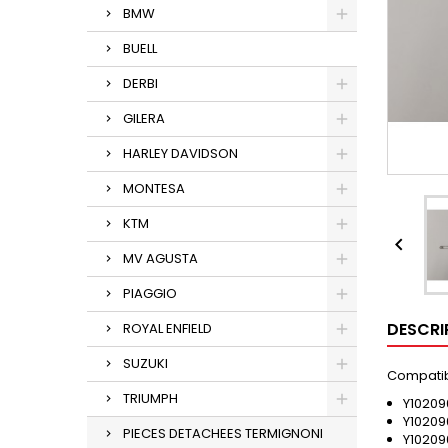
BMW
BUELL
DERBI
GILERA
HARLEY DAVIDSON
MONTESA
KTM

MV AGUSTA
PIAGGIO
DESCRI
ROYAL ENFIELD
SUZUKI
Compatibl
TRIUMPH
Y10209
Y10209
PIECES DETACHEES TERMIGNONI
Y10209