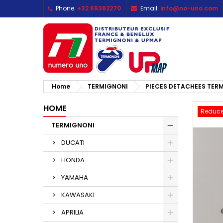
Phone:
+32 69362270
Email:
info@no-uno.com
M
C
S
add_circle_outline
Yo
Wi
Home
TERMIGNONI
PIECES DETACHEES TER
HOME
Reduce
TERMIGNONI
DUCATI
HONDA
YAMAHA
KAWASAKI
APRILIA