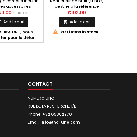
ge complet incluant
Réducteur de bruit (1 unité)
Réducteur d
 les accessoires
destiné à la référence
racing (no
s à l'installation des
d'échappement D093 (Paire
ligne Te
0.00
€102.00
€300.00
omplètes Termignoni
de silencieux Termignoni pour
Dimensions :
Add to cart
Add to cart



 530 2012-2016
Ducati Hypermotard 796 /1100).
mm - Diamè
(réf. Y099).
35mm - 


REASSORT, nous
Last items in stock
Non di
ter pour le délai
consulte
CONTACT
NUMERO UNO
RUE DE LA RECHERCHE 1/B
Phone:
+32 69362270
Email:
info@no-uno.com