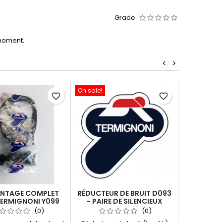
Grade
moment.
<
>
On sale!
favorite_border
favorite_border
ONTAGE COMPLET
RÉDUCTEUR DE BRUIT D093
TER871 RÉ
TERMIGNONI Y099
- PAIRE DE SILENCIEUX
/ DB-KIL
TERMIGNONI DUCATI
LIGNE T
(0)
(0)
HYPERMOTRAD 796 /1100