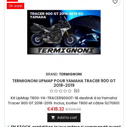
favorite_border
On sale!
BRAND:
TERMIGNONI
TERMIGNONI UPMAP POUR YAMAHA TRACER 900 GT
2018-2019
(0)
Kit UpMap T800-YA-TRACER900GT-18 destiné à la Yamaha
Tracer 900 GT 2018-2019. Inclus, boitier T800 et câble SL170601.
7 maps disponibles pour 7 configurations différentes. Dans la
€418.32
€504.00
rubrique "En Savoir Plus", découvrez ces maps et les
Add to cart

performances correspondantes illustrées par des données
précises mesurées au banc de puissance (mesures à la

EN STOCK, expédition le jour même si commandé avant