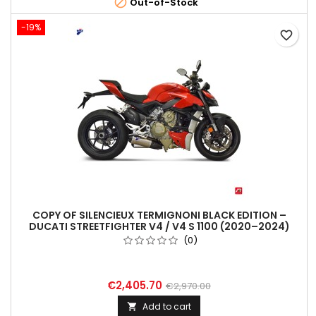

Out-of-Stock
-19%
favorite_border
COPY OF SILENCIEUX TERMIGNONI BLACK EDITION –
DUCATI STREETFIGHTER V4 / V4 S 1100 (2020–2024)
(0)
€2,405.70
€2,970.00
Add to cart
