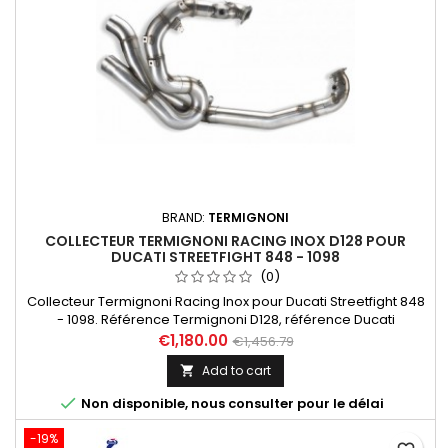
BRAND:
TERMIGNONI
COLLECTEUR TERMIGNONI RACING INOX D128 POUR
DUCATI STREETFIGHT 848 - 1098
(0)
Collecteur Termignoni Racing Inox pour Ducati Streetfight 848
- 1098. Référence Termignoni D128, référence Ducati
96313011B. Compatible avec les silencieux Termignoni D106
€1,180.00
€1,456.79
(référence complète D10609440ICI) Livré sans filtre à air et
Add to cart

sans ECU (Pour reprogrammation ECU nous contacter).

Non disponible, nous consulter pour le délai
-19%