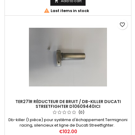
Add to cart


Last items in stock
favorite_border
TER271R RÉDUCTEUR DE BRUIT / DB-KILLER DUCATI
STREETFIGHTER D10609440ICI
(0)
Db-killer (1 pièce) pour système d'échappement Termignoni
racing, silencieux et ligne de Ducati Streetfighter.
€102.00