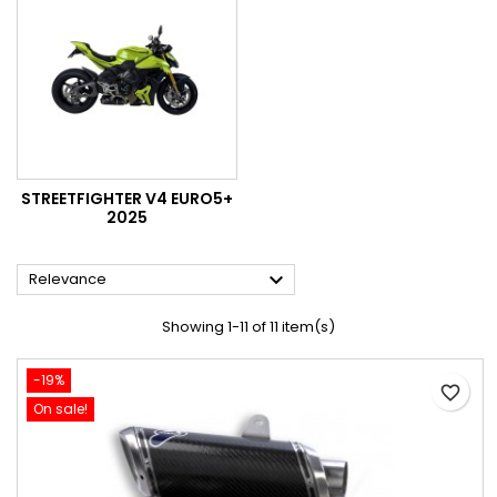
STREETFIGHTER V4 EURO5+
2025

Relevance
Showing 1-11 of 11 item(s)
-19%
favorite_border
On sale!