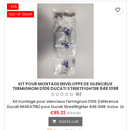
-10%
favorite_border
Out-of-Stock
KIT POUR MONTAGE ENVELOPPE DE SILENCIEUX
TERMIGNONI D106 DUCATI STREETFIGHTER 848 1098
(0)
Kit montage pour silencieux Termignoni D106 (référence
Ducati 96454711B) pour Ducati Streeftfighter 848 1098. Inclus: 2x
Bandes sous-rivets avant &amp; arrière, 12x rivet borgne inox,
€85.32
€94.80
1x sticker Termignoni résistant à la chaleur 6x6. ENVELOPPE DE
Add to cart

SILENCIEUX NON FOURNIE