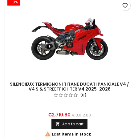
-10%
favorite_border
SILENCIEUX TERMIGNONI TITANE DUCATI PANIGALE V4 /
V4 S & STREETFIGHTER V4 2025-2026
(0)
€2,710.80
€3,012.00
Add to cart


Last items in stock