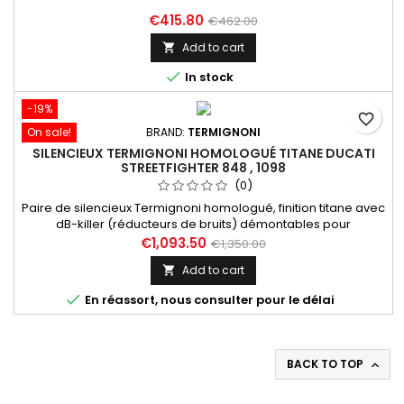
€415.80
€462.00
Add to cart


In stock
-19%
favorite_border
On sale!
BRAND:
TERMIGNONI
SILENCIEUX TERMIGNONI HOMOLOGUÉ TITANE DUCATI
STREETFIGHTER 848 , 1098
(0)
Paire de silencieux Termignoni homologué, finition titane avec
dB-killer (réducteurs de bruits) démontables pour
Ducati Streetfighter 848 (12-15) et Streetfighter S 1098 (09-13).
€1,093.50
€1,350.00
Livré sans filtre à air et sans ECU. Référence Termignoni D106;
Add to cart

Référence Ducati 96480661A; Référence externe MR005TO.

En réassort, nous consulter pour le délai
BACK TO TOP
