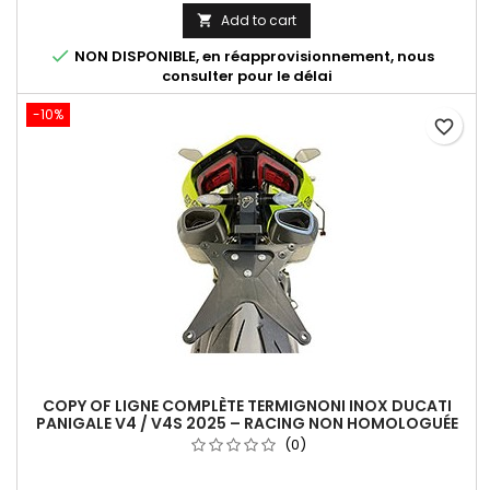
Add to cart


NON DISPONIBLE, en réapprovisionnement, nous
consulter pour le délai
-10%
favorite_border
COPY OF LIGNE COMPLÈTE TERMIGNONI INOX DUCATI
PANIGALE V4 / V4S 2025 – RACING NON HOMOLOGUÉE
(0)