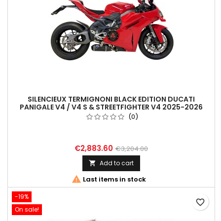
SILENCIEUX TERMIGNONI BLACK EDITION DUCATI
PANIGALE V4 / V4 S & STREETFIGHTER V4 2025-2026
(0)
€2,883.60
€3,204.00
Add to cart


Last items in stock
-19%
favorite_border
On sale!