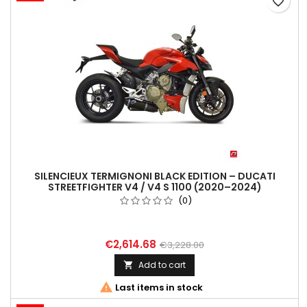
favorite_border
SILENCIEUX TERMIGNONI BLACK EDITION – DUCATI
STREETFIGHTER V4 / V4 S 1100 (2020–2024)
(0)
€2,614.68
€3,228.00
Add to cart


Last items in stock