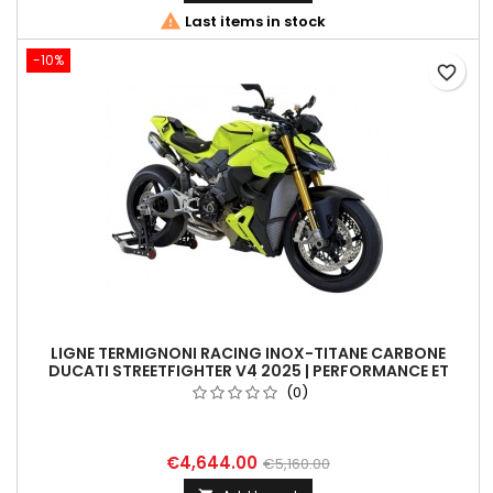

Last items in stock
-10%
favorite_border
LIGNE TERMIGNONI RACING INOX-TITANE CARBONE
DUCATI STREETFIGHTER V4 2025 | PERFORMANCE ET
SONORITÉ UNIQUE
(0)
€4,644.00
€5,160.00