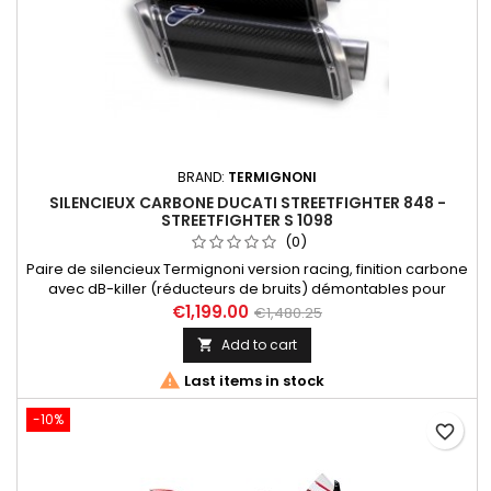
BRAND:
TERMIGNONI
SILENCIEUX CARBONE DUCATI STREETFIGHTER 848 -
STREETFIGHTER S 1098
(0)
Paire de silencieux Termignoni version racing, finition carbone
avec dB-killer (réducteurs de bruits) démontables pour
Ducati Streetfighter 848 (12-15) et Streetfighter S 1098 (09-13).
€1,199.00
€1,480.25
Livré sans filtre à air et sans ECU. D106 / MR005CR / 96454711B
Add to cart


Last items in stock
-10%
favorite_border