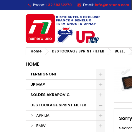
Phone:
+32 69362270
Email:
info@no-uno.com
M
(
C
S
add_circle_outline
((
Yo
Wi
Home
DESTOCKAGE SPRINT FILTER
BUELL
HOME
TERMIGNONI
UP MAP
SOLDES AKRAPOVIC
DESTOCKAGE SPRINT FILTER
APRILIA
Sorry
BMW
Search