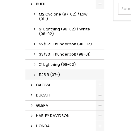
BUELL
M2 Cyclone (97-02) / Low
(01-)
S1 Lightning (96-02) / White
(98-02)
S2/S2T Thunderbolt (98-02)
S3/S3T Thunderbolt (98-01)
X1 Lightning (98-02)
1125 R (07-)
CAGIVA
DUCATI
GILERA
HARLEY DAVIDSON
HONDA