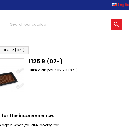
Engli
es listes d'envies
(modalTitle))
reate wishlist
ign in

Créer une nouvelle liste
confirmMessage))
u need to be logged in to save products in your wishlist.
shlist name
((cancelText))
((modalDeleteText)
Cancel
Sign i
1125 R (07-)
1125 R (07-)
Cancel
Create wishlis
Filtre à air pour 1125 R (07-)
 for the inconvenience.
 again what you are looking for