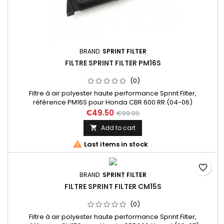
BRAND:
SPRINT FILTER
FILTRE SPRINT FILTER PM16S
(0)
Filtre à air polyester haute performance Sprint Filter,
référence PM16S pour Honda CBR 600 RR (04-06)
€49.50
€99.00
Add to cart


Last items in stock
favorite_border
BRAND:
SPRINT FILTER
FILTRE SPRINT FILTER CM15S
(0)
Filtre à air polyester haute performance Sprint Filter,