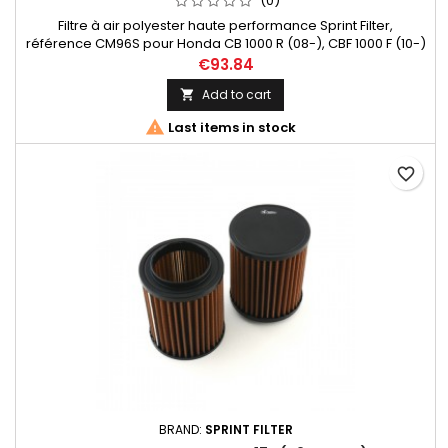
(0)
Filtre à air polyester haute performance Sprint Filter,
référence CM96S pour Honda CB 1000 R (08-), CBF 1000 F (10-)
€93.84
Add to cart


Last items in stock
favorite_border
BRAND:
SPRINT FILTER