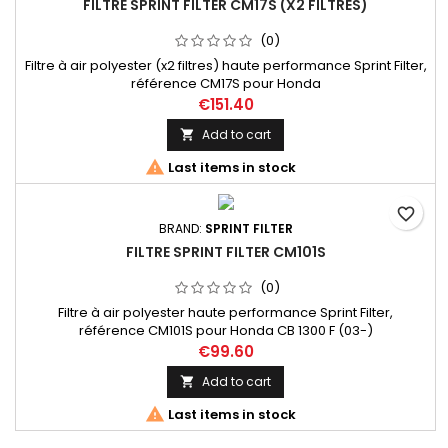
FILTRE SPRINT FILTER CM17S (X2 FILTRES)
(0)
Filtre à air polyester (x2 filtres) haute performance Sprint Filter,
référence CM17S pour Honda
€151.40
Add to cart


Last items in stock
favorite_border
BRAND:
SPRINT FILTER
FILTRE SPRINT FILTER CM101S
(0)
Filtre à air polyester haute performance Sprint Filter,
référence CM101S pour Honda CB 1300 F (03-)
€99.60
Add to cart


Last items in stock