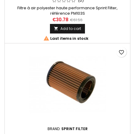
(0)
Filtre à air polyester haute performance Sprint Filter,
référence PM103S
€30.78
€61.56
Add to cart


Last items in stock
favorite_border
BRAND:
SPRINT FILTER