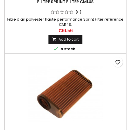
FILTRE SPRINT FILTER CM14S
(0)
Filtre à air polyester haute performance Sprint Filter référence
CM14S.
€61.56
Add to cart


In stock
favorite_border