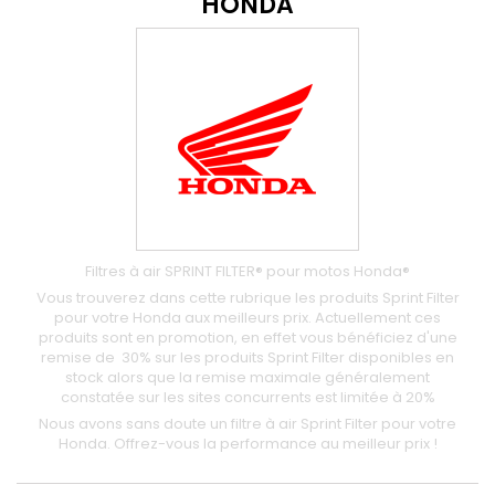
HONDA
Filtres à air SPRINT FILTER® pour motos Honda®
Vous trouverez dans cette rubrique les produits Sprint Filter
pour votre Honda aux meilleurs prix. Actuellement ces
produits sont en promotion, en effet vous bénéficiez d'une
remise de 30% sur les produits Sprint Filter disponibles en
stock alors que la remise maximale généralement
constatée sur les sites concurrents est limitée à 20%
Nous avons sans doute un filtre à air Sprint Filter pour votre
Honda. Offrez-vous la performance au meilleur prix !