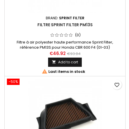
BRAND:
SPRINT FILTER
FILTRE SPRINT FILTER PM13S
(0)
Filtre à air polyester haute performance Sprint Filter,
référence PM13S pour Honda CBR 600 F4 (01-03)
€46.92
€93.84
Add to cart


Last items in stock
-50%
favorite_border