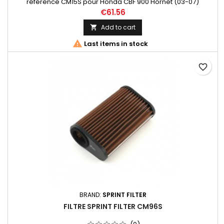
référence CM15S pour Honda CBF 900 Hornet (03-07)
€61.56
Add to cart


Last items in stock
favorite_border
BRAND:
SPRINT FILTER
FILTRE SPRINT FILTER CM96S