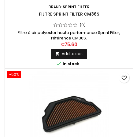
BRAND:
SPRINT FILTER
FILTRE SPRINT FILTER CM36S
(0)
Filtre à air polyester haute performance Sprint Filter,
référence CM36S.
€75.60
Add to cart


In stock
-50%
favorite_border