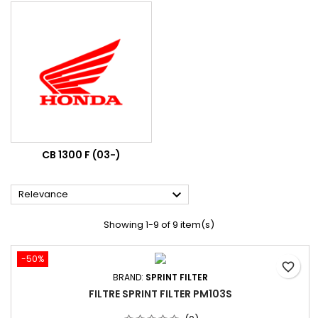
CB 1300 F (03-)

Relevance
Showing 1-9 of 9 item(s)
-50%
favorite_border
BRAND:
SPRINT FILTER
FILTRE SPRINT FILTER PM103S