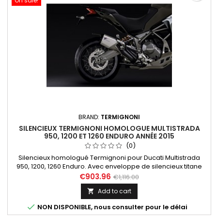
On sale!
BRAND:
TERMIGNONI
SILENCIEUX TERMIGNONI HOMOLOGUE MULTISTRADA
950, 1200 ET 1260 ENDURO ANNÉE 2015
(0)
Silencieux homologué Termignoni pour Ducati Multistrada
950, 1200, 1260 Enduro. Avec enveloppe de silencieux titane
embout de silencieux aluminium usiné CNC anodisé noirc.
€903.96
€1,116.00
Étudié pour améliorer le son du bi-cylindre Ducati et optimiser
Add to cart

chaque moment de la conduite. Référence Termignoni: D160,
Référence Ducati : 96480941A.

NON DISPONIBLE, nous consulter pour le délai