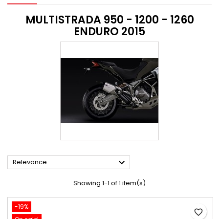
MULTISTRADA 950 - 1200 - 1260
ENDURO 2015

Relevance
Showing 1-1 of 1 item(s)
-19%
favorite_border