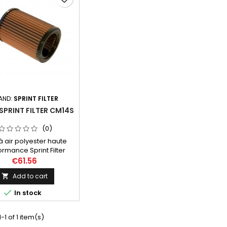
AND:
SPRINT FILTER
 SPRINT FILTER CM14S
(0)
e à air polyester haute
rmance Sprint Filter
éférence CM14S.
€61.56
Add to cart


In stock
-1 of 1 item(s)