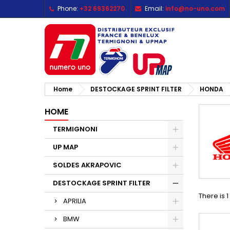
Phone:
+32 69362270
Email:
info@no-uno.com
M
(
C
S
add_circle_outline
((
Yo
Wi
Home
DESTOCKAGE SPRINT FILTER
HONDA
HOME
TERMIGNONI
UP MAP
SOLDES AKRAPOVIC
DESTOCKAGE SPRINT FILTER
There is 
APRILIA
BMW