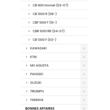
CB 900 Hornet (03-07)
CB 1000 R (08-)
CBF 1000 F (10-)
CBR 1000 RR (04-07)
CB 1300 F (03-)
KAWASAKI
KTM
MV AGUSTA
PIAGGIO
SUZUKI
TRIUMPH
YAMAHA
BONNES AFFAIRES