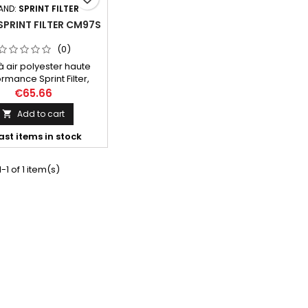
AND:
SPRINT FILTER
 SPRINT FILTER CM97S
(0)
e à air polyester haute
rmance Sprint Filter,
éférence CM97S.
€65.66
Add to cart

ast items in stock
-1 of 1 item(s)