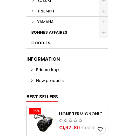
SUZUKI
TRIUMPH
YAMAHA
BONNES AFFAIRES
GOODIES
INFORMATION
Prices drop
New products
BEST SELLERS
-15%
LIGNE TERMIGNONI "BLACK EDITION" CARBONE POUR YAMAHA TMAX 560 2020-2024
€1,621.80
€1,908.00
favorite_border