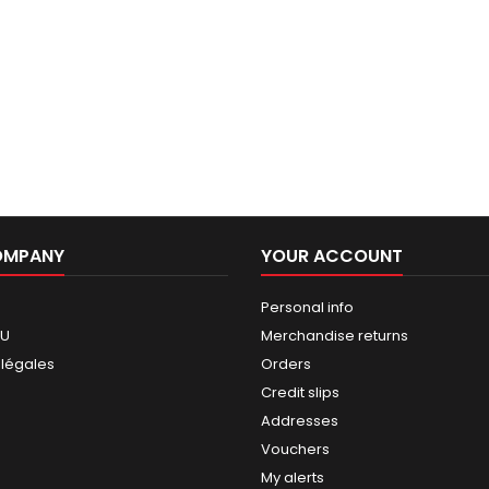
OMPANY
YOUR ACCOUNT
Personal info
GU
Merchandise returns
 légales
Orders
Credit slips
Addresses
Vouchers
My alerts