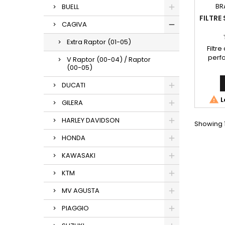
BUELL
BR
FILTRE
CAGIVA
Extra Raptor (01-05)
Filtr
perfo
V Raptor (00-04) / Raptor
r
(00-05)
DUCATI

L
GILERA
HARLEY DAVIDSON
Showing 1
HONDA
KAWASAKI
KTM
MV AGUSTA
PIAGGIO