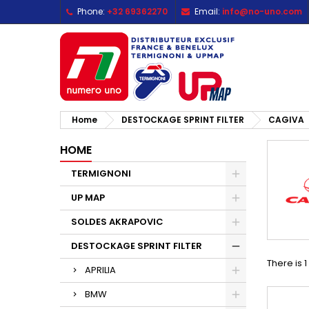
Phone:
+32 69362270
Email:
info@no-uno.com
M
(
C
S
add_circle_outline
((
Yo
Wi
Home
DESTOCKAGE SPRINT FILTER
CAGIVA
HOME
TERMIGNONI
UP MAP
SOLDES AKRAPOVIC
DESTOCKAGE SPRINT FILTER
There is 
APRILIA
BMW