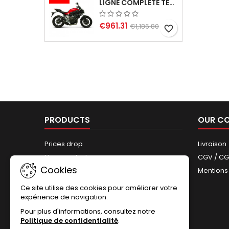
LIGNE COMPLÈTE TERMIGNONI CARBONE YAMAHA MT-07 (2014-2023) ET XSR 700 (2015-2023)
€961.31
€1,186.80
favorite_border
PRODUCTS
OUR C
Prices drop
Livraison
New products
CGV / C
Cookies
Best sales
Mentions
Sitemap
Ce site utilise des cookies pour améliorer votre
expérience de navigation.
Pour plus d'informations, consultez notre
Politique de confidentialité
.