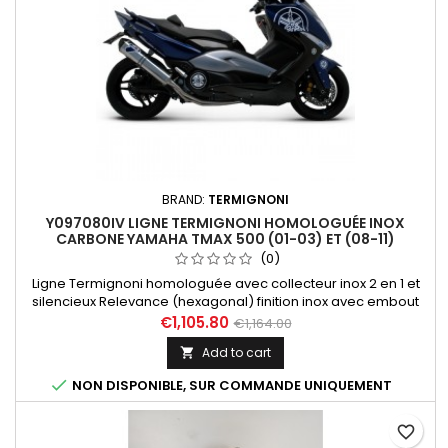
BRAND:
TERMIGNONI
Y097080IV LIGNE TERMIGNONI HOMOLOGUÉE INOX
CARBONE YAMAHA TMAX 500 (01-03) ET (08-11)
(0)
Ligne Termignoni homologuée avec collecteur inox 2 en 1 et
silencieux Relevance (hexagonal) finition inox avec embout
carbone pour Yamaha Tmax 500 années 2001 à 2003 et 2008
€1,105.80
€1,164.00
à 2011.
Add to cart


NON DISPONIBLE, SUR COMMANDE UNIQUEMENT
favorite_border