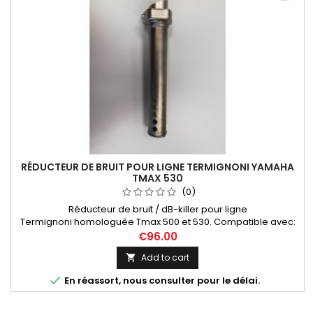
RÉDUCTEUR DE BRUIT POUR LIGNE TERMIGNONI YAMAHA
TMAX 530
(0)
Réducteur de bruit / dB-killer pour ligne
Termignoni homologuée Tmax 500 et 530. Compatible avec:
Ligne Termignoni homologuée Yamaha Tmax 500 (01-03) et
€96.00
(08-11): Y097080IV, Ligne Termignoni homologuée Yamaha
Add to cart

Tmax 530 2012-2016: Y099080CV, Y099080CVB.

En réassort, nous consulter pour le délai.