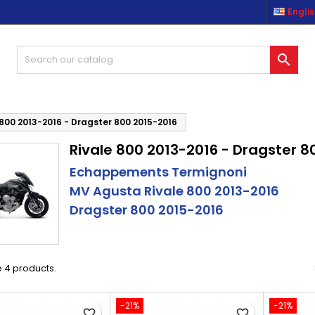
Engli
es listes d'envies
(modalTitle))
reate wishlist
ign in

Créer une nouvelle liste
confirmMessage))
u need to be logged in to save products in your wishlist.
shlist name
((cancelText))
((modalDeleteText)
Cancel
Sign i
 800 2013-2016 - Dragster 800 2015-2016
Rivale 800 2013-2016 - Dragster 8
Cancel
Create wishlis
Echappements Termignoni
MV Agusta Rivale 800 2013-2016
Dragster 800 2015-2016
 4 products.
-21%
-21%
favorite_border
favorite_border