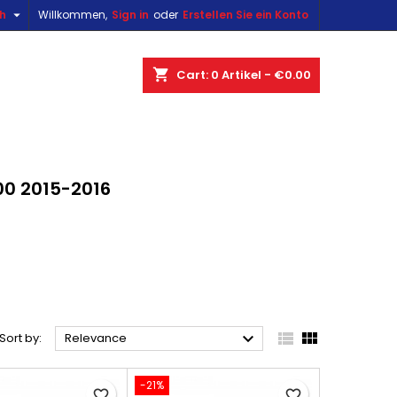

sh
Willkommen,
Sign in
oder
Erstellen Sie ein Konto
×
×
×
×
shopping_cart
Cart:
0
Artikel - €0.00
)
n
00 2015-2016
t



Sort by:
Relevance
-21%
favorite_border
favorite_border