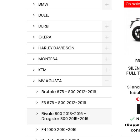
BMW
On sale
BUELL
DERBI
GILERA
HARLEY DAVIDSON
MONTESA
BR
SILE
KTM
FULL 
AGUSTA
MV AGUSTA
Silen
Brutale 675 - 800 2012-2016
tubul
titane
€
F3 675 - 800 2012-2016
pour M
800 a
Rivale 800 2013-2016 -
R
Dragster 800 2015-2016

NO
réappr
F4 1000 2010-2016
cons