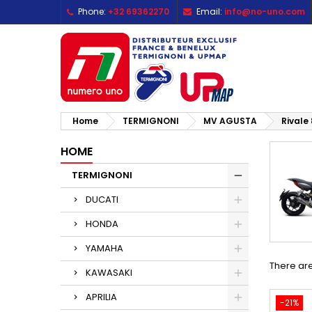
Phone:
+32 69362270
Email:
info@no-uno.com
M
(
C
S
add_circle_outline
((
Yo
Wi
Home
TERMIGNONI
MV AGUSTA
Rivale
HOME
TERMIGNONI
DUCATI
HONDA
YAMAHA
There are
KAWASAKI
APRILIA
-21%