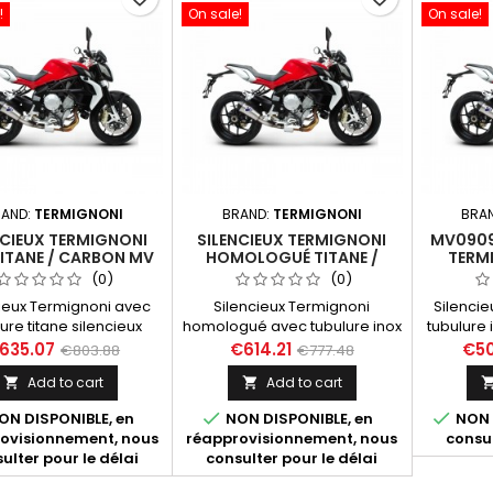
!
On sale!
On sale!
AND:
TERMIGNONI
BRAND:
TERMIGNONI
BRA
NCIEUX TERMIGNONI
SILENCIEUX TERMIGNONI
MV0909
TITANE / CARBON MV
HOMOLOGUÉ TITANE /
TERMI
 BRUTALE 675 / 800
CARBON MV AGUSTA
CARB
(0)
(0)
2012-2016
BRUTALE 675 / 800 2012-
BRUTALE
cieux Termignoni avec
Silencieux Termignoni
Silenci
2016
ure titane silencieux
homologué avec tubulure inox
tubulure 
 avec embout carbone
silencieux titane avec embout
avec em
635.07
€614.21
€50
€803.88
€777.48
V Agusta Brutale 675 /
carbone pour MV Agusta
MV Agust
Add to cart
Add to cart


nnées 2012 à 2016 et
Brutale 675 / 800 années 2012
années 2
ivale 2013 à 2016.
à 2016 et Rivale 2013 à 2016..


N DISPONIBLE, en
NON DISPONIBLE, en
NON 
ovisionnement, nous
réapprovisionnement, nous
consul
ulter pour le délai
consulter pour le délai