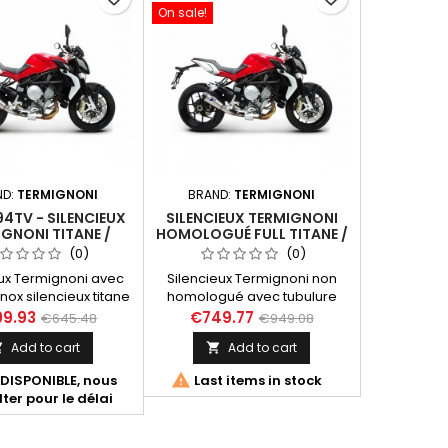
On sale!
ND:
TERMIGNONI
BRAND:
TERMIGNONI
4TV - SILENCIEUX
SILENCIEUX TERMIGNONI
GNONI TITANE /
HOMOLOGUÉ FULL TITANE /
ON MV AGUSTA
CARBON MV AGUSTA
(0)
(0)
 675 / 800 2012-
BRUTALE 675 / 800 2012-
eux Termignoni avec
Silencieux Termignoni non
2016
2016
inox silencieux titane
homologué avec tubulure
bout carbone pour
titane silencieux titane avec
9.93
€749.77
€645.48
€949.08
a Brutale 675 / 800
embout carbone pour MV
Add to cart
Add to cart


012 à 2016 et Rivale
Agusta Brutale 675 / 800
2013 à 2016.
années 2012 à 2016 et Rivale

DISPONIBLE, nous
Last items in stock
2013 à 2016
ter pour le délai